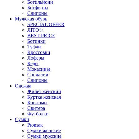
Ботильйони
Ботфорты
Слипоны
Мужская обувь
SPECIAL OFFER
ЛІТО✨
BEST PRICE
Ботинки
Туфли
Кроссовки
Лоферы
Кеды
Мокасины
Сандалии
Слипоны
Одежда
Жилет женский
Куртка женская
Костюмы
Свитера
Футболки
Сумки
Рюкзак
Сумки женские
Сумки мужские