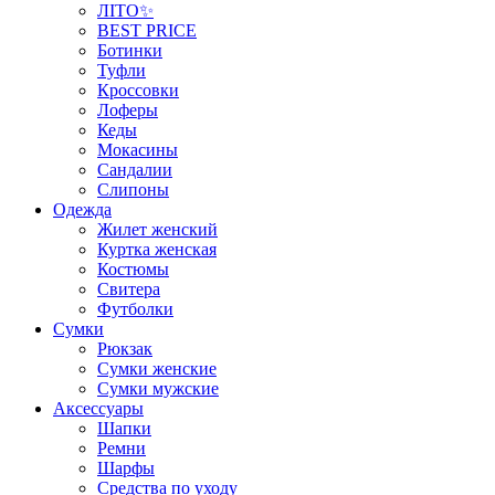
ЛІТО✨
BEST PRICE
Ботинки
Туфли
Кроссовки
Лоферы
Кеды
Мокасины
Сандалии
Слипоны
Одежда
Жилет женский
Куртка женская
Костюмы
Свитера
Футболки
Сумки
Рюкзак
Сумки женские
Сумки мужские
Аксеcсуары
Шапки
Ремни
Шарфы
Средства по уходу