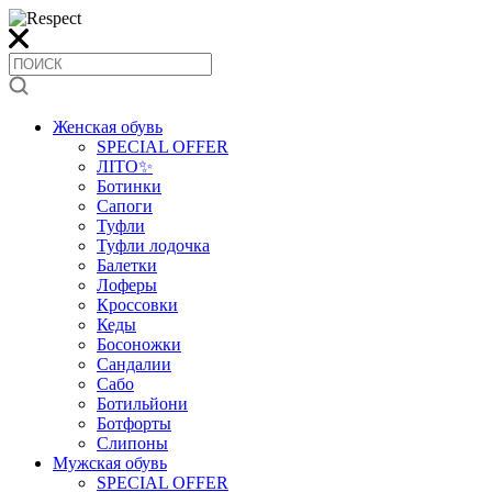
Женская обувь
SPECIAL OFFER
ЛІТО✨
Ботинки
Сапоги
Туфли
Туфли лодочка
Балетки
Лоферы
Кроссовки
Кеды
Босоножки
Сандалии
Сабо
Ботильйони
Ботфорты
Слипоны
Мужская обувь
SPECIAL OFFER