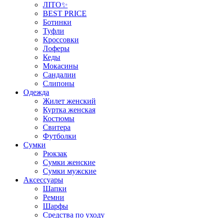
ЛІТО✨
BEST PRICE
Ботинки
Туфли
Кроссовки
Лоферы
Кеды
Мокасины
Сандалии
Слипоны
Одежда
Жилет женский
Куртка женская
Костюмы
Свитера
Футболки
Сумки
Рюкзак
Сумки женские
Сумки мужские
Аксеcсуары
Шапки
Ремни
Шарфы
Средства по уходу