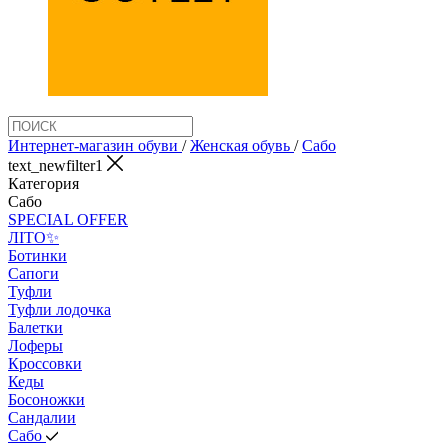
Интернет-магазин обуви
/
Женская обувь
/
Сабо
text_newfilter1
Категория
Сабо
SPECIAL OFFER
ЛІТО✨
Ботинки
Сапоги
Туфли
Туфли лодочка
Балетки
Лоферы
Кроссовки
Кеды
Босоножки
Сандалии
Сабо