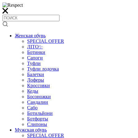
Женская обувь
SPECIAL OFFER
ЛІТО✨
Ботинки
Сапоги
Туфли
Туфли лодочка
Балетки
Лоферы
Кроссовки
Кеды
Босоножки
Сандалии
Сабо
Ботильйони
Ботфорты
Слипоны
Мужская обувь
SPECIAL OFFER