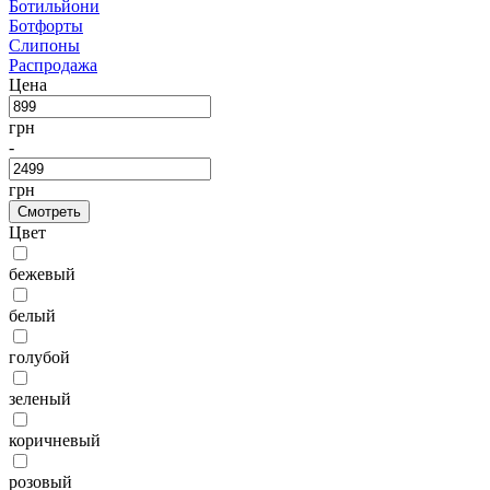
Ботильйони
Ботфорты
Слипоны
Распродажа
Цена
грн
-
грн
Смотреть
Цвет
бежевый
белый
голубой
зеленый
коричневый
розовый