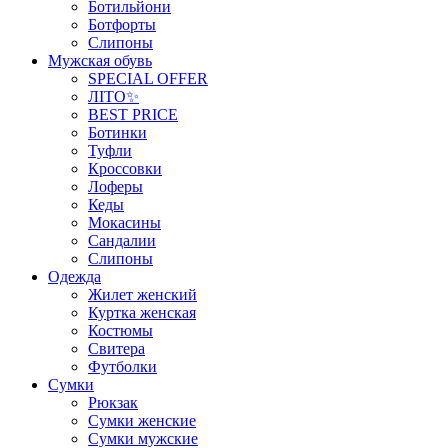
Ботильйони
Ботфорты
Слипоны
Мужская обувь
SPECIAL OFFER
ЛІТО✨
BEST PRICE
Ботинки
Туфли
Кроссовки
Лоферы
Кеды
Мокасины
Сандалии
Слипоны
Одежда
Жилет женский
Куртка женская
Костюмы
Свитера
Футболки
Сумки
Рюкзак
Сумки женские
Сумки мужские