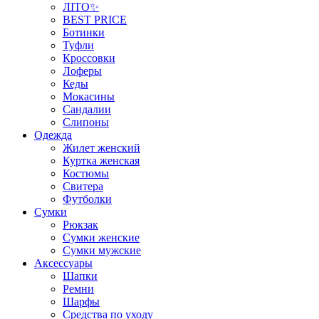
ЛІТО✨
BEST PRICE
Ботинки
Туфли
Кроссовки
Лоферы
Кеды
Мокасины
Сандалии
Слипоны
Одежда
Жилет женский
Куртка женская
Костюмы
Свитера
Футболки
Сумки
Рюкзак
Сумки женские
Сумки мужские
Аксеcсуары
Шапки
Ремни
Шарфы
Средства по уходу