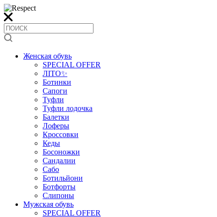
Женская обувь
SPECIAL OFFER
ЛІТО✨
Ботинки
Сапоги
Туфли
Туфли лодочка
Балетки
Лоферы
Кроссовки
Кеды
Босоножки
Сандалии
Сабо
Ботильйони
Ботфорты
Слипоны
Мужская обувь
SPECIAL OFFER