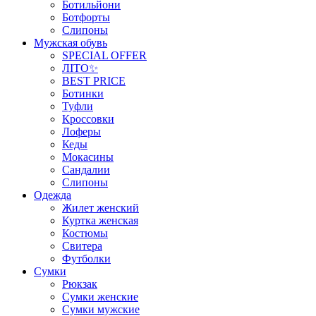
Ботильйони
Ботфорты
Слипоны
Мужская обувь
SPECIAL OFFER
ЛІТО✨
BEST PRICE
Ботинки
Туфли
Кроссовки
Лоферы
Кеды
Мокасины
Сандалии
Слипоны
Одежда
Жилет женский
Куртка женская
Костюмы
Свитера
Футболки
Сумки
Рюкзак
Сумки женские
Сумки мужские