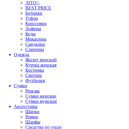
ЛІТО✨
BEST PRICE
Ботинки
Туфли
Кроссовки
Лоферы
Кеды
Мокасины
Сандалии
Слипоны
Одежда
Жилет женский
Куртка женская
Костюмы
Свитера
Футболки
Сумки
Рюкзак
Сумки женские
Сумки мужские
Аксеcсуары
Шапки
Ремни
Шарфы
Средства по уходу