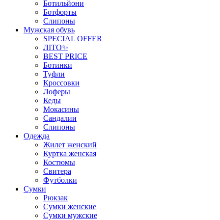
Ботильйони
Ботфорты
Слипоны
Мужская обувь
SPECIAL OFFER
ЛІТО✨
BEST PRICE
Ботинки
Туфли
Кроссовки
Лоферы
Кеды
Мокасины
Сандалии
Слипоны
Одежда
Жилет женский
Куртка женская
Костюмы
Свитера
Футболки
Сумки
Рюкзак
Сумки женские
Сумки мужские