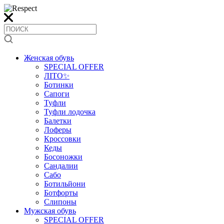
Женская обувь
SPECIAL OFFER
ЛІТО✨
Ботинки
Сапоги
Туфли
Туфли лодочка
Балетки
Лоферы
Кроссовки
Кеды
Босоножки
Сандалии
Сабо
Ботильйони
Ботфорты
Слипоны
Мужская обувь
SPECIAL OFFER