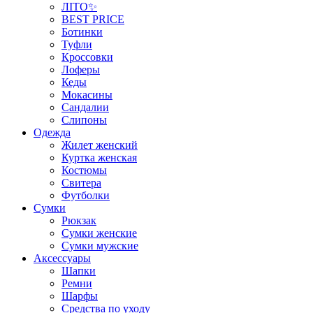
ЛІТО✨
BEST PRICE
Ботинки
Туфли
Кроссовки
Лоферы
Кеды
Мокасины
Сандалии
Слипоны
Одежда
Жилет женский
Куртка женская
Костюмы
Свитера
Футболки
Сумки
Рюкзак
Сумки женские
Сумки мужские
Аксеcсуары
Шапки
Ремни
Шарфы
Средства по уходу