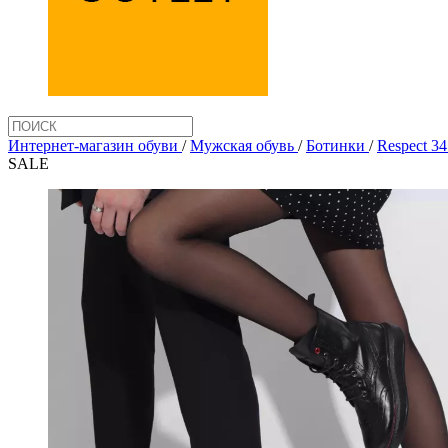
Интернет-магазин обуви
/
Мужская обувь
/
Ботинки
/
Respect 3
SALE