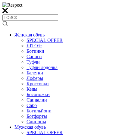
Женская обувь
SPECIAL OFFER
ЛІТО✨
Ботинки
Сапоги
Туфли
Туфли лодочка
Балетки
Лоферы
Кроссовки
Кеды
Босоножки
Сандалии
Сабо
Ботильйони
Ботфорты
Слипоны
Мужская обувь
SPECIAL OFFER