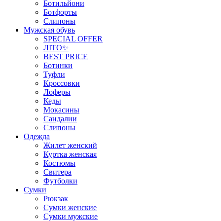
Ботильйони
Ботфорты
Слипоны
Мужская обувь
SPECIAL OFFER
ЛІТО✨
BEST PRICE
Ботинки
Туфли
Кроссовки
Лоферы
Кеды
Мокасины
Сандалии
Слипоны
Одежда
Жилет женский
Куртка женская
Костюмы
Свитера
Футболки
Сумки
Рюкзак
Сумки женские
Сумки мужские