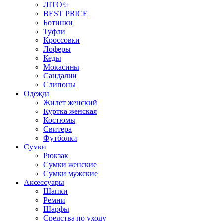
ЛІТО✨
BEST PRICE
Ботинки
Туфли
Кроссовки
Лоферы
Кеды
Мокасины
Сандалии
Слипоны
Одежда
Жилет женский
Куртка женская
Костюмы
Свитера
Футболки
Сумки
Рюкзак
Сумки женские
Сумки мужские
Аксеcсуары
Шапки
Ремни
Шарфы
Средства по уходу