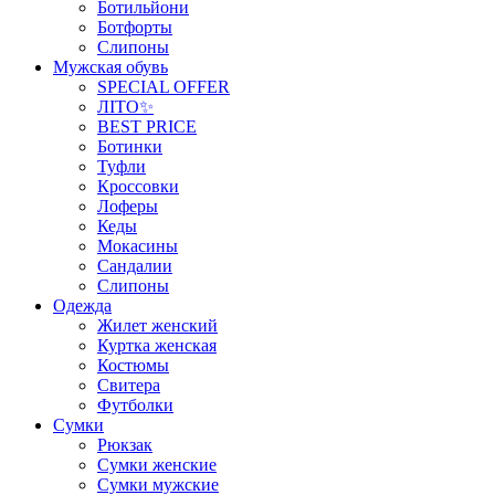
Ботильйони
Ботфорты
Слипоны
Мужская обувь
SPECIAL OFFER
ЛІТО✨
BEST PRICE
Ботинки
Туфли
Кроссовки
Лоферы
Кеды
Мокасины
Сандалии
Слипоны
Одежда
Жилет женский
Куртка женская
Костюмы
Свитера
Футболки
Сумки
Рюкзак
Сумки женские
Сумки мужские