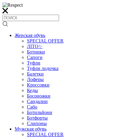
Женская обувь
SPECIAL OFFER
ЛІТО✨
Ботинки
Сапоги
Туфли
Туфли лодочка
Балетки
Лоферы
Кроссовки
Кеды
Босоножки
Сандалии
Сабо
Ботильйони
Ботфорты
Слипоны
Мужская обувь
SPECIAL OFFER