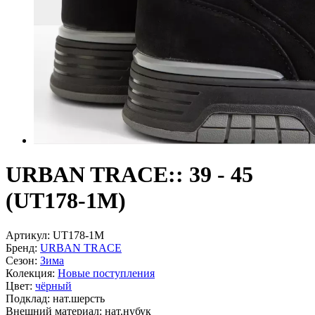
URBAN TRACE:: 39 - 45
(UT178-1M)
Артикул:
UT178-1M
Бренд:
URBAN TRACE
Сезон:
Зима
Колекция:
Новые поступления
Цвет:
чёрный
Подклад:
нат.шерсть
Внешний материал:
нат.нубук