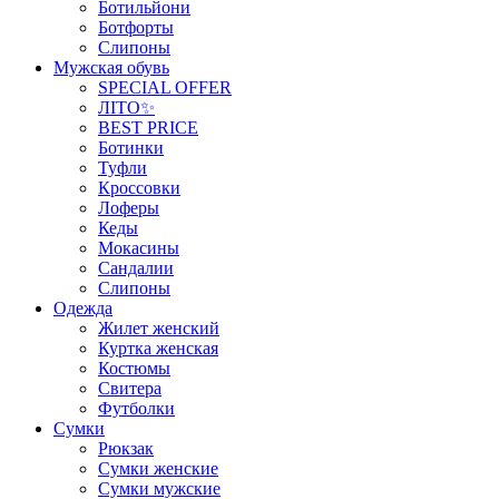
Ботильйони
Ботфорты
Слипоны
Мужская обувь
SPECIAL OFFER
ЛІТО✨
BEST PRICE
Ботинки
Туфли
Кроссовки
Лоферы
Кеды
Мокасины
Сандалии
Слипоны
Одежда
Жилет женский
Куртка женская
Костюмы
Свитера
Футболки
Сумки
Рюкзак
Сумки женские
Сумки мужские