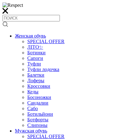
Женская обувь
SPECIAL OFFER
ЛІТО✨
Ботинки
Сапоги
Туфли
Туфли лодочка
Балетки
Лоферы
Кроссовки
Кеды
Босоножки
Сандалии
Сабо
Ботильйони
Ботфорты
Слипоны
Мужская обувь
SPECIAL OFFER