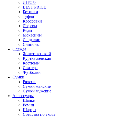
ЛІТО✨
BEST PRICE
Ботинки
Туфли
Кроссовки
Лоферы
Кеды
Мокасины
Сандалии
Слипоны
Одежда
Жилет женский
Куртка женская
Костюмы
Свитера
Футболки
Сумки
Рюкзак
Сумки женские
Сумки мужские
Аксеcсуары
Шапки
Ремни
Шарфы
Средства по уходу