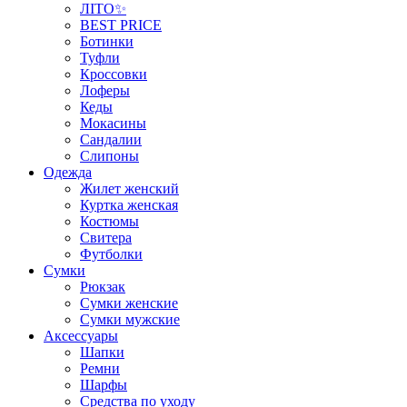
ЛІТО✨
BEST PRICE
Ботинки
Туфли
Кроссовки
Лоферы
Кеды
Мокасины
Сандалии
Слипоны
Одежда
Жилет женский
Куртка женская
Костюмы
Свитера
Футболки
Сумки
Рюкзак
Сумки женские
Сумки мужские
Аксеcсуары
Шапки
Ремни
Шарфы
Средства по уходу