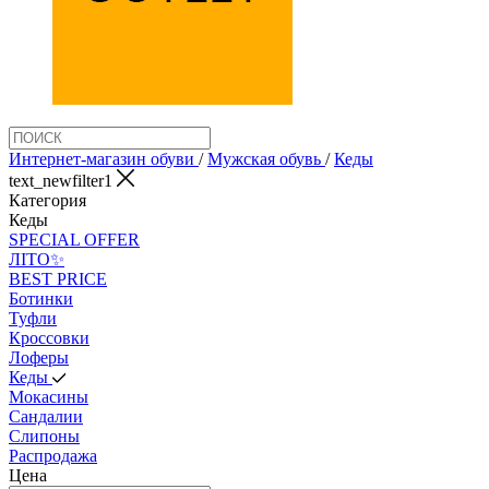
Интернет-магазин обуви
/
Мужская обувь
/
Кеды
text_newfilter1
Категория
Кеды
SPECIAL OFFER
ЛІТО✨
BEST PRICE
Ботинки
Туфли
Кроссовки
Лоферы
Кеды
Мокасины
Сандалии
Слипоны
Распродажа
Цена