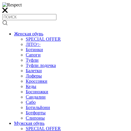
Женская обувь
SPECIAL OFFER
ЛІТО✨
Ботинки
Сапоги
Туфли
Туфли лодочка
Балетки
Лоферы
Кроссовки
Кеды
Босоножки
Сандалии
Сабо
Ботильйони
Ботфорты
Слипоны
Мужская обувь
SPECIAL OFFER