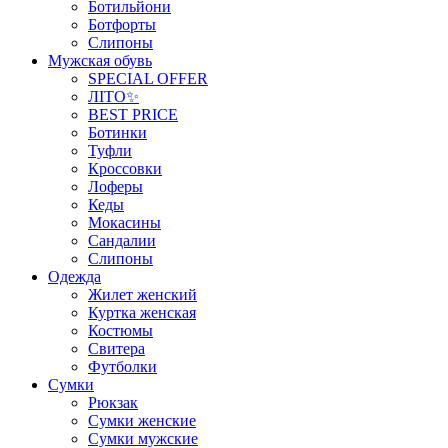
Ботильйони
Ботфорты
Слипоны
Мужская обувь
SPECIAL OFFER
ЛІТО✨
BEST PRICE
Ботинки
Туфли
Кроссовки
Лоферы
Кеды
Мокасины
Сандалии
Слипоны
Одежда
Жилет женский
Куртка женская
Костюмы
Свитера
Футболки
Сумки
Рюкзак
Сумки женские
Сумки мужские