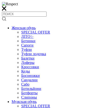
Женская обувь
SPECIAL OFFER
ЛІТО✨
Ботинки
Сапоги
Туфли
Туфли лодочка
Балетки
Лоферы
Кроссовки
Кеды
Босоножки
Сандалии
Сабо
Ботильйони
Ботфорты
Слипоны
Мужская обувь
SPECIAL OFFER