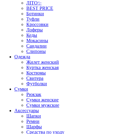
ЛІТО✨
BEST PRICE
Ботинки
Туфли
Кроссовки
Лоферы
Кеды
Мокасины
Сандалии
Слипоны
Одежда
Жилет женский
Куртка женская
Костюмы
Свитера
Футболки
Сумки
Рюкзак
Сумки женские
Сумки мужские
Аксеcсуары
Шапки
Ремни
Шарфы
Средства по уходу