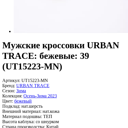
Мужские кроссовки URBAN
TRACE: бежевые: 39
(UT15223-MN)
Артикул:
UT15223-MN
Бренд:
URBAN TRACE
Сезон:
Зима
Колекция:
Осень-Зима 2023
Цвет:
бежевый
Подклад:
нат.шерсть
Внешний материал:
нат.кожа
Материал подошвы:
ТЕП
Высота каблука:
сo шнурком
Страна производства:
Китай