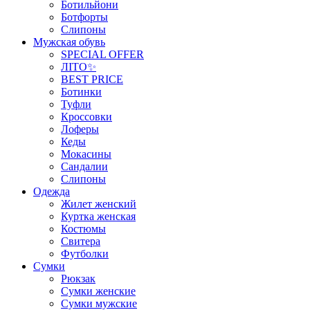
Ботильйони
Ботфорты
Слипоны
Мужская обувь
SPECIAL OFFER
ЛІТО✨
BEST PRICE
Ботинки
Туфли
Кроссовки
Лоферы
Кеды
Мокасины
Сандалии
Слипоны
Одежда
Жилет женский
Куртка женская
Костюмы
Свитера
Футболки
Сумки
Рюкзак
Сумки женские
Сумки мужские