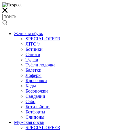
Женская обувь
SPECIAL OFFER
ЛІТО✨
Ботинки
Сапоги
Туфли
Туфли лодочка
Балетки
Лоферы
Кроссовки
Кеды
Босоножки
Сандалии
Сабо
Ботильйони
Ботфорты
Слипоны
Мужская обувь
SPECIAL OFFER