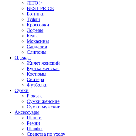
ЛІТО✨
BEST PRICE
Ботинки
Туфли
Кроссовки
Лоферы
Кеды
Мокасины
Сандалии
Слипоны
Одежда
Жилет женский
Куртка женская
Костюмы
Свитера
Футболки
Сумки
Рюкзак
Сумки женские
Сумки мужские
Аксеcсуары
Шапки
Ремни
Шарфы
Средства по уходу