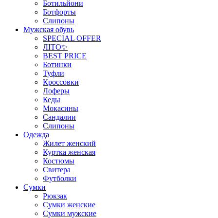
Ботильйони
Ботфорты
Слипоны
Мужская обувь
SPECIAL OFFER
ЛІТО✨
BEST PRICE
Ботинки
Туфли
Кроссовки
Лоферы
Кеды
Мокасины
Сандалии
Слипоны
Одежда
Жилет женский
Куртка женская
Костюмы
Свитера
Футболки
Сумки
Рюкзак
Сумки женские
Сумки мужские