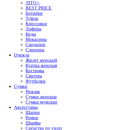
ЛІТО✨
BEST PRICE
Ботинки
Туфли
Кроссовки
Лоферы
Кеды
Мокасины
Сандалии
Слипоны
Одежда
Жилет женский
Куртка женская
Костюмы
Свитера
Футболки
Сумки
Рюкзак
Сумки женские
Сумки мужские
Аксеcсуары
Шапки
Ремни
Шарфы
Средства по уходу