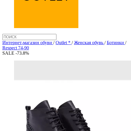
Интернет-магазин обуви
/
Outlet *
/
Женская обувь
/
Ботинки
/
Respect 74-90
SALE -73.8%