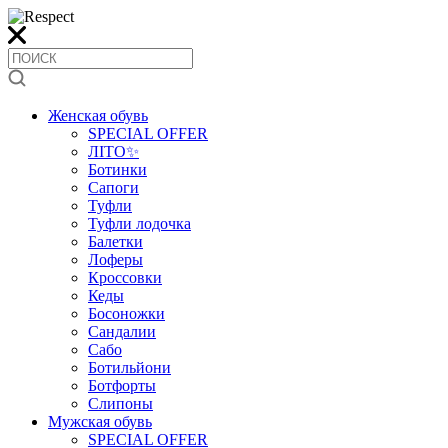
Женская обувь
SPECIAL OFFER
ЛІТО✨
Ботинки
Сапоги
Туфли
Туфли лодочка
Балетки
Лоферы
Кроссовки
Кеды
Босоножки
Сандалии
Сабо
Ботильйони
Ботфорты
Слипоны
Мужская обувь
SPECIAL OFFER