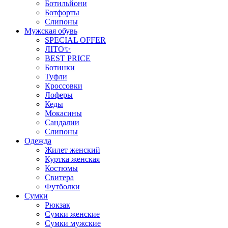
Ботильйони
Ботфорты
Слипоны
Мужская обувь
SPECIAL OFFER
ЛІТО✨
BEST PRICE
Ботинки
Туфли
Кроссовки
Лоферы
Кеды
Мокасины
Сандалии
Слипоны
Одежда
Жилет женский
Куртка женская
Костюмы
Свитера
Футболки
Сумки
Рюкзак
Сумки женские
Сумки мужские