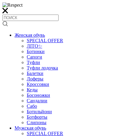
Женская обувь
SPECIAL OFFER
ЛІТО✨
Ботинки
Сапоги
Туфли
Туфли лодочка
Балетки
Лоферы
Кроссовки
Кеды
Босоножки
Сандалии
Сабо
Ботильйони
Ботфорты
Слипоны
Мужская обувь
SPECIAL OFFER