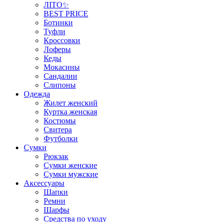
ЛІТО✨
BEST PRICE
Ботинки
Туфли
Кроссовки
Лоферы
Кеды
Мокасины
Сандалии
Слипоны
Одежда
Жилет женский
Куртка женская
Костюмы
Свитера
Футболки
Сумки
Рюкзак
Сумки женские
Сумки мужские
Аксеcсуары
Шапки
Ремни
Шарфы
Средства по уходу