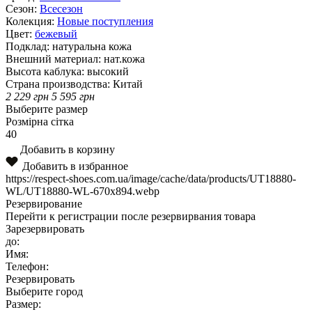
Сезон:
Всесезон
Колекция:
Новые поступления
Цвет:
бежевый
Подклад:
натуральна кожа
Внешний материал:
нат.кожа
Высота каблука:
высокий
Страна производства:
Китай
2 229
грн
5 595
грн
Выберите размер
Розмірна сітка
40
Добавить в корзину
Добавить в избранное
https://respect-shoes.com.ua/image/cache/data/products/UT18880-
WL/UT18880-WL-670x894.webp
Резервирование
Перейти к регистрации после резервирвания товара
Зарезервировать
до:
Имя:
Телефон:
Резервировать
Выберите город
Размер: