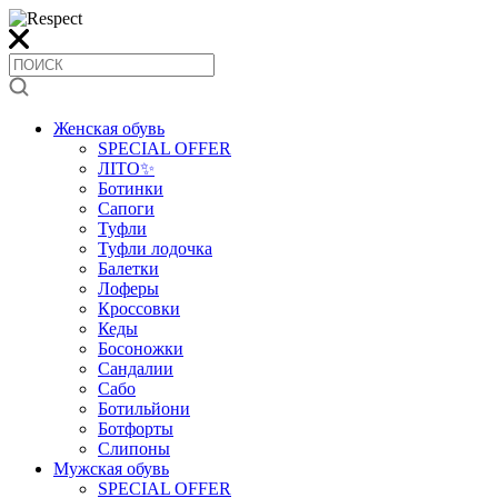
Женская обувь
SPECIAL OFFER
ЛІТО✨
Ботинки
Сапоги
Туфли
Туфли лодочка
Балетки
Лоферы
Кроссовки
Кеды
Босоножки
Сандалии
Сабо
Ботильйони
Ботфорты
Слипоны
Мужская обувь
SPECIAL OFFER