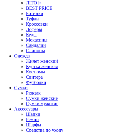
ЛІТО✨
BEST PRICE
Ботинки
Туфли
Кроссовки
Лоферы
Кеды
Мокасины
Сандалии
Слипоны
Одежда
Жилет женский
Куртка женская
Костюмы
Свитера
Футболки
Сумки
Рюкзак
Сумки женские
Сумки мужские
Аксеcсуары
Шапки
Ремни
Шарфы
Средства по уходу