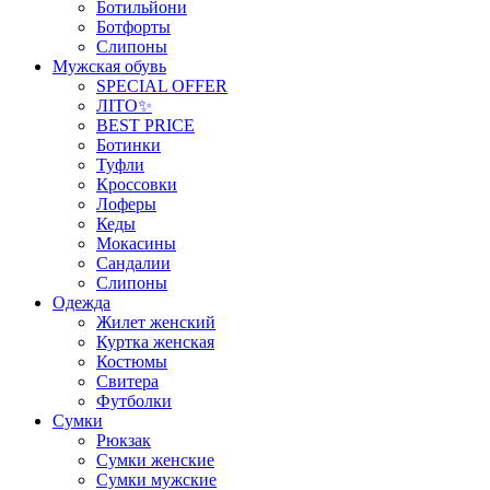
Ботильйони
Ботфорты
Слипоны
Мужская обувь
SPECIAL OFFER
ЛІТО✨
BEST PRICE
Ботинки
Туфли
Кроссовки
Лоферы
Кеды
Мокасины
Сандалии
Слипоны
Одежда
Жилет женский
Куртка женская
Костюмы
Свитера
Футболки
Сумки
Рюкзак
Сумки женские
Сумки мужские