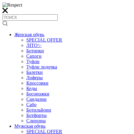
Женская обувь
SPECIAL OFFER
ЛІТО✨
Ботинки
Сапоги
Туфли
Туфли лодочка
Балетки
Лоферы
Кроссовки
Кеды
Босоножки
Сандалии
Сабо
Ботильйони
Ботфорты
Слипоны
Мужская обувь
SPECIAL OFFER