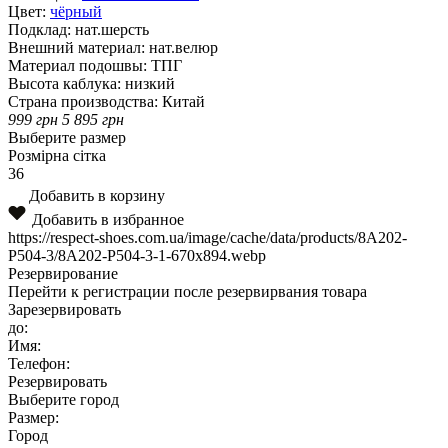
Цвет:
чёрный
Подклад:
нат.шерсть
Внешний материал:
нат.велюр
Материал подошвы:
ТПГ
Высота каблука:
низкий
Страна производства:
Китай
999
грн
5 895
грн
Выберите размер
Розмірна сітка
36
Добавить в корзину
Добавить в избранное
https://respect-shoes.com.ua/image/cache/data/products/8A202-
P504-3/8A202-P504-3-1-670x894.webp
Резервирование
Перейти к регистрации после резервирвания товара
Зарезервировать
до:
Имя:
Телефон:
Резервировать
Выберите город
Размер:
Город