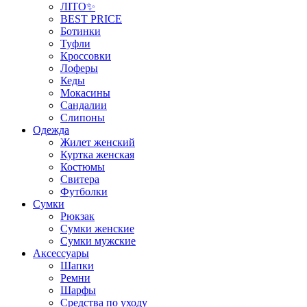
ЛІТО✨
BEST PRICE
Ботинки
Туфли
Кроссовки
Лоферы
Кеды
Мокасины
Сандалии
Слипоны
Одежда
Жилет женский
Куртка женская
Костюмы
Свитера
Футболки
Сумки
Рюкзак
Сумки женские
Сумки мужские
Аксеcсуары
Шапки
Ремни
Шарфы
Средства по уходу