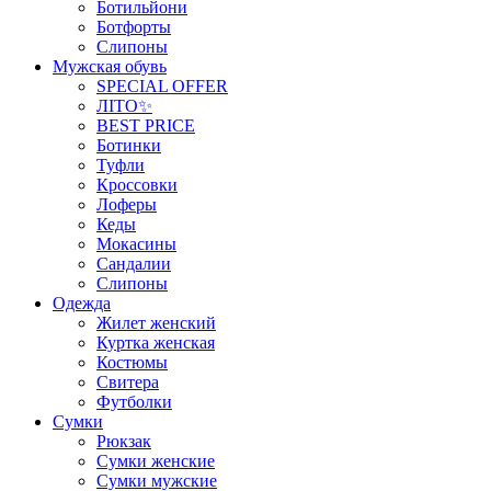
Ботильйони
Ботфорты
Слипоны
Мужская обувь
SPECIAL OFFER
ЛІТО✨
BEST PRICE
Ботинки
Туфли
Кроссовки
Лоферы
Кеды
Мокасины
Сандалии
Слипоны
Одежда
Жилет женский
Куртка женская
Костюмы
Свитера
Футболки
Сумки
Рюкзак
Сумки женские
Сумки мужские