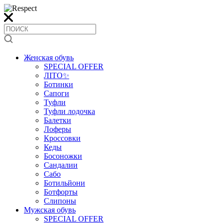
Женская обувь
SPECIAL OFFER
ЛІТО✨
Ботинки
Сапоги
Туфли
Туфли лодочка
Балетки
Лоферы
Кроссовки
Кеды
Босоножки
Сандалии
Сабо
Ботильйони
Ботфорты
Слипоны
Мужская обувь
SPECIAL OFFER