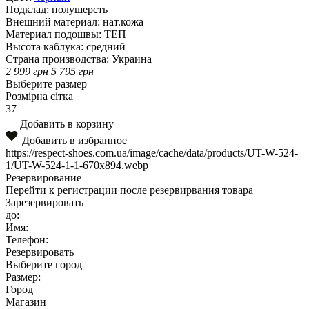
Подклад:
полушерсть
Внешний материал:
нат.кожа
Материал подошвы:
ТЕП
Высота каблука:
средний
Страна производства:
Украина
2 999
грн
5 795
грн
Выберите размер
Розмірна сітка
37
Добавить в корзину
Добавить в избранное
https://respect-shoes.com.ua/image/cache/data/products/UT-W-524-
1/UT-W-524-1-1-670x894.webp
Резервирование
Перейти к регистрации после резервирвания товара
Зарезервировать
до:
Имя:
Телефон:
Резервировать
Выберите город
Размер:
Город
Магазин