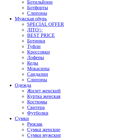
Ботильйони
Ботфорты
Слипоны
Мужская обувь
SPECIAL OFFER
ЛІТО✨
BEST PRICE
Ботинки
Туфли
Кроссовки
Лоферы
Кеды
Мокасины
Сандалии
Слипоны
Одежда
Жилет женский
Куртка женская
Костюмы
Свитера
Футболки
Сумки
Рюкзак
Сумки женские
Сумки мужские