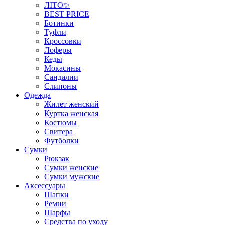
ЛІТО✨
BEST PRICE
Ботинки
Туфли
Кроссовки
Лоферы
Кеды
Мокасины
Сандалии
Слипоны
Одежда
Жилет женский
Куртка женская
Костюмы
Свитера
Футболки
Сумки
Рюкзак
Сумки женские
Сумки мужские
Аксеcсуары
Шапки
Ремни
Шарфы
Средства по уходу