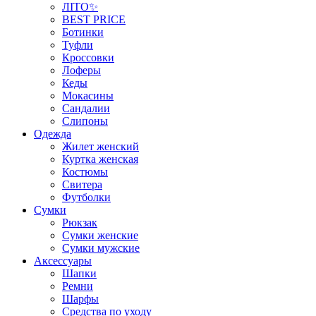
ЛІТО✨
BEST PRICE
Ботинки
Туфли
Кроссовки
Лоферы
Кеды
Мокасины
Сандалии
Слипоны
Одежда
Жилет женский
Куртка женская
Костюмы
Свитера
Футболки
Сумки
Рюкзак
Сумки женские
Сумки мужские
Аксеcсуары
Шапки
Ремни
Шарфы
Средства по уходу