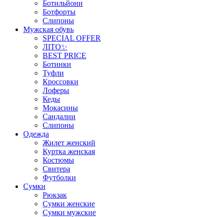
Ботильйони
Ботфорты
Слипоны
Мужская обувь
SPECIAL OFFER
ЛІТО✨
BEST PRICE
Ботинки
Туфли
Кроссовки
Лоферы
Кеды
Мокасины
Сандалии
Слипоны
Одежда
Жилет женский
Куртка женская
Костюмы
Свитера
Футболки
Сумки
Рюкзак
Сумки женские
Сумки мужские