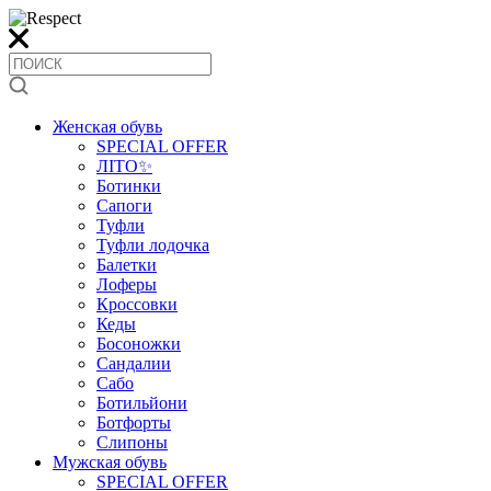
Женская обувь
SPECIAL OFFER
ЛІТО✨
Ботинки
Сапоги
Туфли
Туфли лодочка
Балетки
Лоферы
Кроссовки
Кеды
Босоножки
Сандалии
Сабо
Ботильйони
Ботфорты
Слипоны
Мужская обувь
SPECIAL OFFER