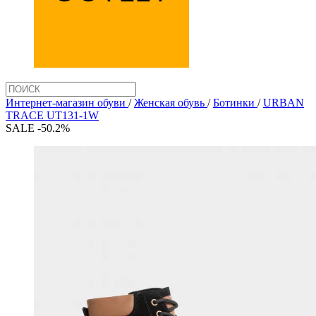
Интернет-магазин обуви
/
Женская обувь
/
Ботинки
/
URBAN
TRACE UT131-1W
SALE -50.2%