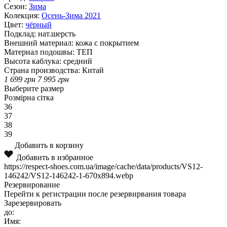
Сезон:
Зима
Колекция:
Осень-Зима 2021
Цвет:
чёрный
Подклад:
нат.шерсть
Внешний материал:
кожа с покрытием
Материал подошвы:
ТЕП
Высота каблука:
средний
Страна производства:
Китай
1 699
грн
7 995
грн
Выберите размер
Розмірна сітка
36
37
38
39
Добавить в корзину
Добавить в избранное
https://respect-shoes.com.ua/image/cache/data/products/VS12-
146242/VS12-146242-1-670x894.webp
Резервирование
Перейти к регистрации после резервирвания товара
Зарезервировать
до:
Имя: