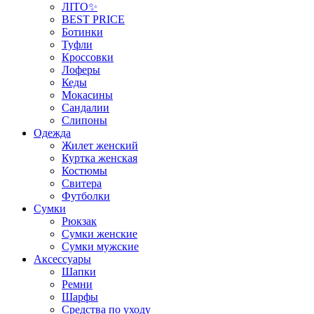
ЛІТО✨
BEST PRICE
Ботинки
Туфли
Кроссовки
Лоферы
Кеды
Мокасины
Сандалии
Слипоны
Одежда
Жилет женский
Куртка женская
Костюмы
Свитера
Футболки
Сумки
Рюкзак
Сумки женские
Сумки мужские
Аксеcсуары
Шапки
Ремни
Шарфы
Средства по уходу