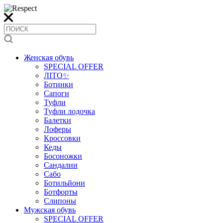
Женская обувь
SPECIAL OFFER
ЛІТО✨
Ботинки
Сапоги
Туфли
Туфли лодочка
Балетки
Лоферы
Кроссовки
Кеды
Босоножки
Сандалии
Сабо
Ботильйони
Ботфорты
Слипоны
Мужская обувь
SPECIAL OFFER