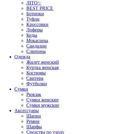
ЛІТО✨
BEST PRICE
Ботинки
Туфли
Кроссовки
Лоферы
Кеды
Мокасины
Сандалии
Слипоны
Одежда
Жилет женский
Куртка женская
Костюмы
Свитера
Футболки
Сумки
Рюкзак
Сумки женские
Сумки мужские
Аксеcсуары
Шапки
Ремни
Шарфы
Средства по уходу