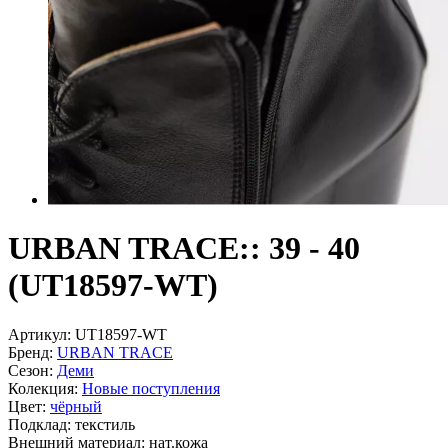
URBAN TRACE:: 39 - 40
(UT18597-WT)
Артикул:
UT18597-WT
Бренд:
URBAN TRACE
Сезон:
Деми
Колекция:
Новые поступления
Цвет:
чёрный
Подклад:
текстиль
Внешний материал:
нат.кожа