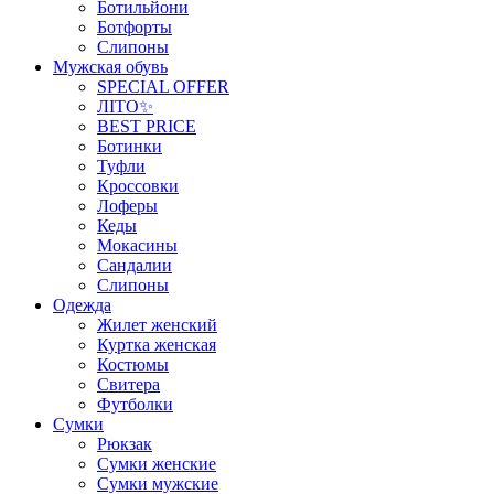
Ботильйони
Ботфорты
Слипоны
Мужская обувь
SPECIAL OFFER
ЛІТО✨
BEST PRICE
Ботинки
Туфли
Кроссовки
Лоферы
Кеды
Мокасины
Сандалии
Слипоны
Одежда
Жилет женский
Куртка женская
Костюмы
Свитера
Футболки
Сумки
Рюкзак
Сумки женские
Сумки мужские