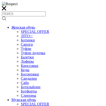
Женская обувь
SPECIAL OFFER
ЛІТО✨
Ботинки
Сапоги
Туфли
Туфли лодочка
Балетки
Лоферы
Кроссовки
Кеды
Босоножки
Сандалии
Сабо
Ботильйони
Ботфорты
Слипоны
Мужская обувь
SPECIAL OFFER