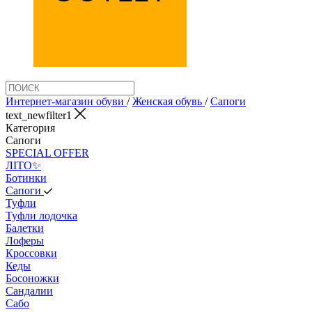
Интернет-магазин обуви
/
Женская обувь
/
Сапоги
text_newfilter1
Категория
Сапоги
SPECIAL OFFER
ЛІТО✨
Ботинки
Сапоги
Туфли
Туфли лодочка
Балетки
Лоферы
Кроссовки
Кеды
Босоножки
Сандалии
Сабо