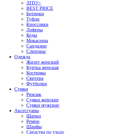
ЛІТО✨
BEST PRICE
Ботинки
Туфли
Кроссовки
Лоферы
Кеды
Мокасины
Сандалии
Слипоны
Одежда
Жилет женский
Куртка женская
Костюмы
Свитера
Футболки
Сумки
Рюкзак
Сумки женские
Сумки мужские
Аксеcсуары
Шапки
Ремни
Шарфы
Средства по уходу