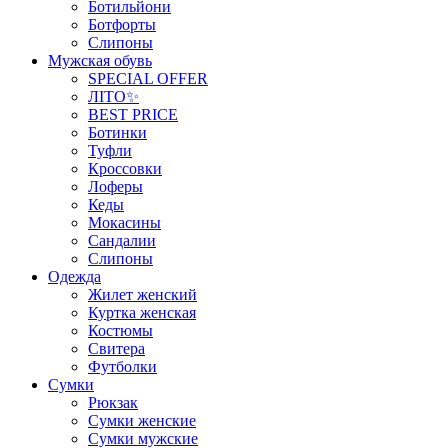
Ботильйони
Ботфорты
Слипоны
Мужская обувь
SPECIAL OFFER
ЛІТО✨
BEST PRICE
Ботинки
Туфли
Кроссовки
Лоферы
Кеды
Мокасины
Сандалии
Слипоны
Одежда
Жилет женский
Куртка женская
Костюмы
Свитера
Футболки
Сумки
Рюкзак
Сумки женские
Сумки мужские