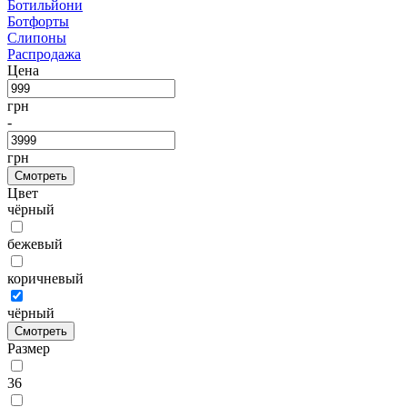
Ботильйони
Ботфорты
Слипоны
Распродажа
Цена
грн
-
грн
Смотреть
Цвет
чёрный
бежевый
коричневый
чёрный
Смотреть
Размер
36