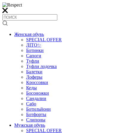
Женская обувь
SPECIAL OFFER
ЛІТО✨
Ботинки
Сапоги
Туфли
Туфли лодочка
Балетки
Лоферы
Кроссовки
Кеды
Босоножки
Сандалии
Сабо
Ботильйони
Ботфорты
Слипоны
Мужская обувь
SPECIAL OFFER