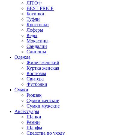
ЛІТО✨
BEST PRICE
Ботинки
Туфли
Кроссовки
Лоферы
Кеды
Мокасины
Сандалии
Слипоны
Одежда
Жилет женский
Куртка женская
Костюмы
Свитера
Футболки
Сумки
Рюкзак
Сумки женские
Сумки мужские
Аксеcсуары
Шапки
Ремни
Шарфы
Средства по уходу