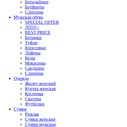
Ботильйони
Ботфорты
Слипоны
Мужская обувь
SPECIAL OFFER
ЛІТО✨
BEST PRICE
Ботинки
Туфли
Кроссовки
Лоферы
Кеды
Мокасины
Сандалии
Слипоны
Одежда
Жилет женский
Куртка женская
Костюмы
Свитера
Футболки
Сумки
Рюкзак
Сумки женские
Сумки мужские