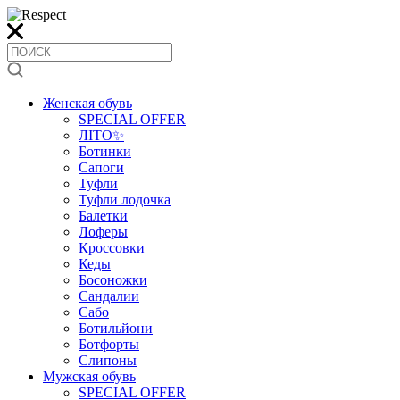
Женская обувь
SPECIAL OFFER
ЛІТО✨
Ботинки
Сапоги
Туфли
Туфли лодочка
Балетки
Лоферы
Кроссовки
Кеды
Босоножки
Сандалии
Сабо
Ботильйони
Ботфорты
Слипоны
Мужская обувь
SPECIAL OFFER