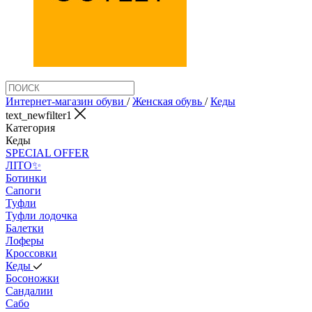
Интернет-магазин обуви
/
Женская обувь
/
Кеды
text_newfilter1
Категория
Кеды
SPECIAL OFFER
ЛІТО✨
Ботинки
Сапоги
Туфли
Туфли лодочка
Балетки
Лоферы
Кроссовки
Кеды
Босоножки
Сандалии
Сабо