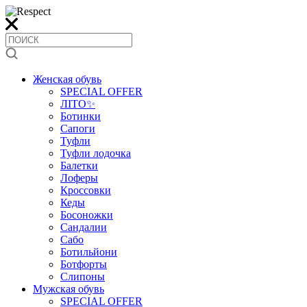
Женская обувь
SPECIAL OFFER
ЛІТО✨
Ботинки
Сапоги
Туфли
Туфли лодочка
Балетки
Лоферы
Кроссовки
Кеды
Босоножки
Сандалии
Сабо
Ботильйони
Ботфорты
Слипоны
Мужская обувь
SPECIAL OFFER