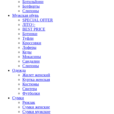
Ботильйони
Ботфорты
Слипоны
Мужская обувь
SPECIAL OFFER
ЛІТО✨
BEST PRICE
Ботинки
Туфли
Кроссовки
Лоферы
Кеды
Мокасины
Сандалии
Слипоны
Одежда
Жилет женский
Куртка женская
Костюмы
Свитера
Футболки
Сумки
Рюкзак
Сумки женские
Сумки мужские