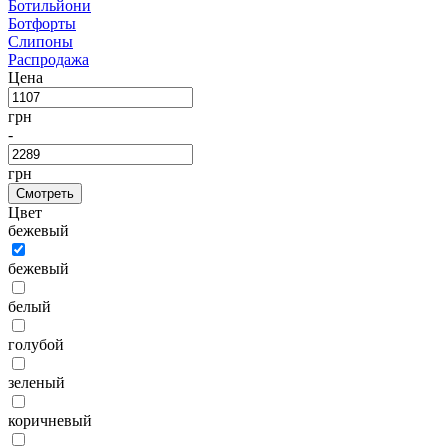
Ботильйони
Ботфорты
Слипоны
Распродажа
Цена
грн
-
грн
Смотреть
Цвет
бежевый
бежевый
белый
голубой
зеленый
коричневый