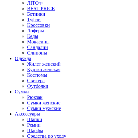
ЛІТО✨
BEST PRICE
Ботинки
Туфли
Кроссовки
Лоферы
Кеды
Мокасины
Сандалии
Слипоны
Одежда
Жилет женский
Куртка женская
Костюмы
Свитера
Футболки
Сумки
Рюкзак
Сумки женские
Сумки мужские
Аксеcсуары
Шапки
Ремни
Шарфы
Средства по уходу