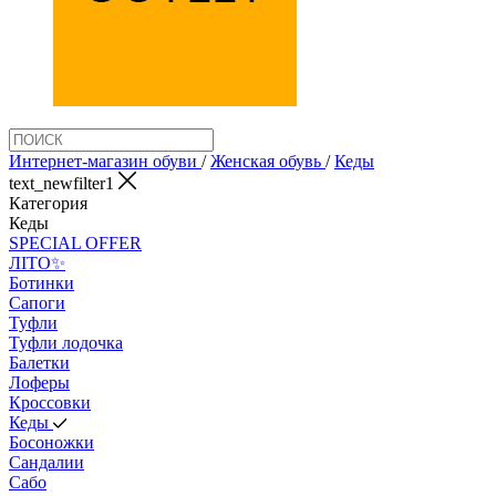
Интернет-магазин обуви
/
Женская обувь
/
Кеды
text_newfilter1
Категория
Кеды
SPECIAL OFFER
ЛІТО✨
Ботинки
Сапоги
Туфли
Туфли лодочка
Балетки
Лоферы
Кроссовки
Кеды
Босоножки
Сандалии
Сабо