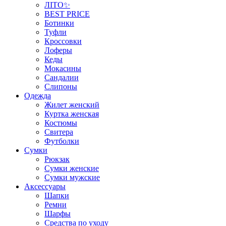
ЛІТО✨
BEST PRICE
Ботинки
Туфли
Кроссовки
Лоферы
Кеды
Мокасины
Сандалии
Слипоны
Одежда
Жилет женский
Куртка женская
Костюмы
Свитера
Футболки
Сумки
Рюкзак
Сумки женские
Сумки мужские
Аксеcсуары
Шапки
Ремни
Шарфы
Средства по уходу