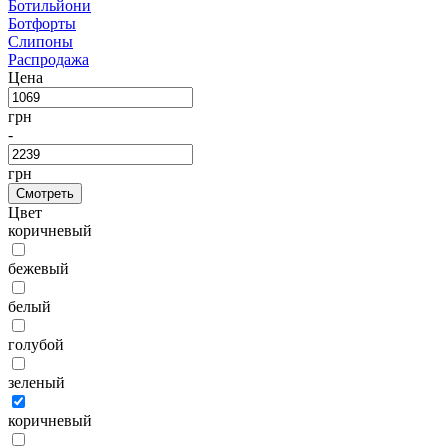
Ботильйони
Ботфорты
Слипоны
Распродажа
Цена
грн
-
грн
Смотреть
Цвет
коричневый
бежевый
белый
голубой
зеленый
коричневый