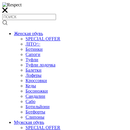
Женская обувь
SPECIAL OFFER
ЛІТО✨
Ботинки
Сапоги
Туфли
Туфли лодочка
Балетки
Лоферы
Кроссовки
Кеды
Босоножки
Сандалии
Сабо
Ботильйони
Ботфорты
Слипоны
Мужская обувь
SPECIAL OFFER