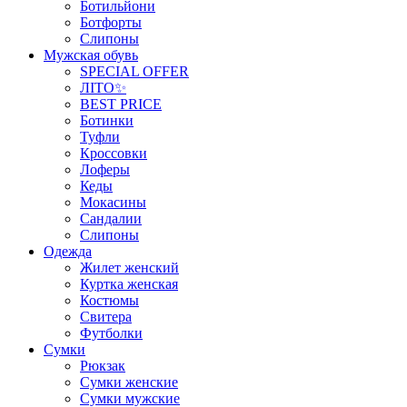
Ботильйони
Ботфорты
Слипоны
Мужская обувь
SPECIAL OFFER
ЛІТО✨
BEST PRICE
Ботинки
Туфли
Кроссовки
Лоферы
Кеды
Мокасины
Сандалии
Слипоны
Одежда
Жилет женский
Куртка женская
Костюмы
Свитера
Футболки
Сумки
Рюкзак
Сумки женские
Сумки мужские