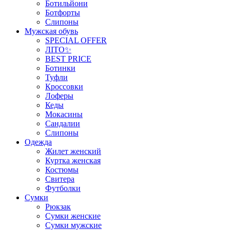
Ботильйони
Ботфорты
Слипоны
Мужская обувь
SPECIAL OFFER
ЛІТО✨
BEST PRICE
Ботинки
Туфли
Кроссовки
Лоферы
Кеды
Мокасины
Сандалии
Слипоны
Одежда
Жилет женский
Куртка женская
Костюмы
Свитера
Футболки
Сумки
Рюкзак
Сумки женские
Сумки мужские