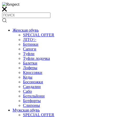
Женская обувь
SPECIAL OFFER
ЛІТО✨
Ботинки
Сапоги
Туфли
Туфли лодочка
Балетки
Лоферы
Кроссовки
Кеды
Босоножки
Сандалии
Сабо
Ботильйони
Ботфорты
Слипоны
Мужская обувь
SPECIAL OFFER