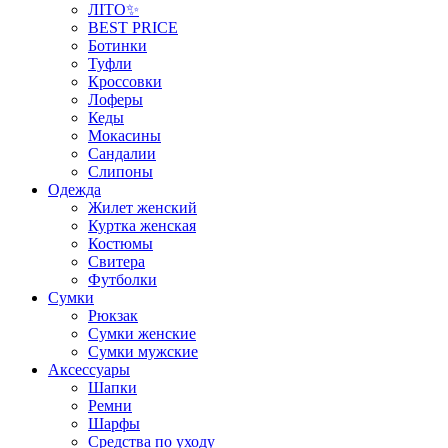
ЛІТО✨
BEST PRICE
Ботинки
Туфли
Кроссовки
Лоферы
Кеды
Мокасины
Сандалии
Слипоны
Одежда
Жилет женский
Куртка женская
Костюмы
Свитера
Футболки
Сумки
Рюкзак
Сумки женские
Сумки мужские
Аксеcсуары
Шапки
Ремни
Шарфы
Средства по уходу