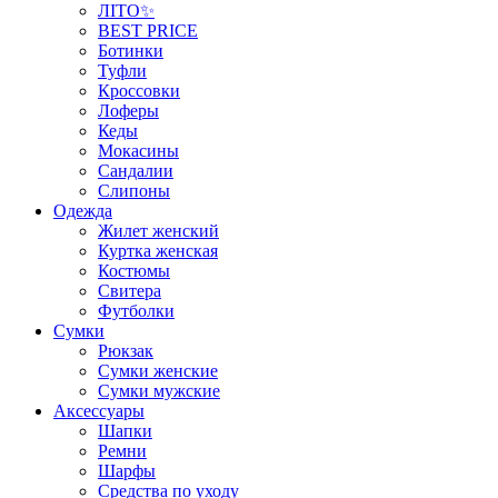
ЛІТО✨
BEST PRICE
Ботинки
Туфли
Кроссовки
Лоферы
Кеды
Мокасины
Сандалии
Слипоны
Одежда
Жилет женский
Куртка женская
Костюмы
Свитера
Футболки
Сумки
Рюкзак
Сумки женские
Сумки мужские
Аксеcсуары
Шапки
Ремни
Шарфы
Средства по уходу