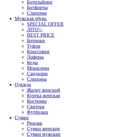
Ботильйони
Ботфорты
Слипоны
Мужская обувь
SPECIAL OFFER
ЛІТО✨
BEST PRICE
Ботинки
Туфли
Кроссовки
Лоферы
Кеды
Мокасины
Сандалии
Слипоны
Одежда
Жилет женский
Куртка женская
Костюмы
Свитера
Футболки
Сумки
Рюкзак
Сумки женские
Сумки мужские