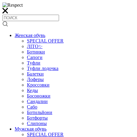
Женская обувь
SPECIAL OFFER
ЛІТО✨
Ботинки
Сапоги
Туфли
Туфли лодочка
Балетки
Лоферы
Кроссовки
Кеды
Босоножки
Сандалии
Сабо
Ботильйони
Ботфорты
Слипоны
Мужская обувь
SPECIAL OFFER