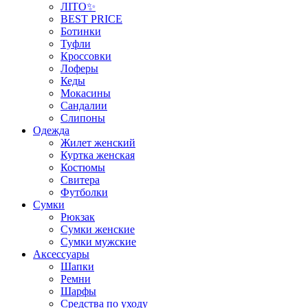
ЛІТО✨
BEST PRICE
Ботинки
Туфли
Кроссовки
Лоферы
Кеды
Мокасины
Сандалии
Слипоны
Одежда
Жилет женский
Куртка женская
Костюмы
Свитера
Футболки
Сумки
Рюкзак
Сумки женские
Сумки мужские
Аксеcсуары
Шапки
Ремни
Шарфы
Средства по уходу