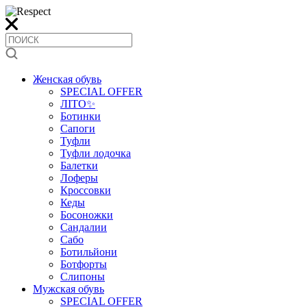
Женская обувь
SPECIAL OFFER
ЛІТО✨
Ботинки
Сапоги
Туфли
Туфли лодочка
Балетки
Лоферы
Кроссовки
Кеды
Босоножки
Сандалии
Сабо
Ботильйони
Ботфорты
Слипоны
Мужская обувь
SPECIAL OFFER