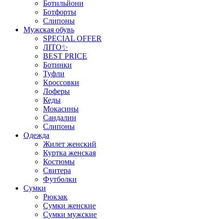
Ботильйони
Ботфорты
Слипоны
Мужская обувь
SPECIAL OFFER
ЛІТО✨
BEST PRICE
Ботинки
Туфли
Кроссовки
Лоферы
Кеды
Мокасины
Сандалии
Слипоны
Одежда
Жилет женский
Куртка женская
Костюмы
Свитера
Футболки
Сумки
Рюкзак
Сумки женские
Сумки мужские