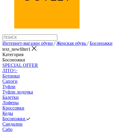
Интернет-магазин обуви
/
Женская обувь
/
Босоножки
text_newfilter1
Категория
Босоножки
SPECIAL OFFER
ЛІТО✨
Ботинки
Сапоги
Туфли
Туфли лодочка
Балетки
Лоферы
Кроссовки
Кеды
Босоножки
Сандалии
Сабо