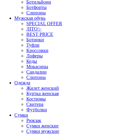
Ботильйони
Ботфорты
Слипоны
Мужская обувь
SPECIAL OFFER
ЛІТО✨
BEST PRICE
Ботинки
Туфли
Кроссовки
Лоферы
Кеды
Мокасины
Сандалии
Слипоны
Одежда
Жилет женский
Куртка женская
Костюмы
Свитера
Футболки
Сумки
Рюкзак
Сумки женские
Сумки мужские