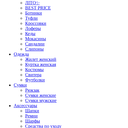
ЛІТО✨
BEST PRICE
Ботинки
Туфли
Кроссовки
Лоферы
Кеды
Мокасины
Сандалии
Слипоны
Одежда
Жилет женский
Куртка женская
Костюмы
Свитера
Футболки
Сумки
Рюкзак
Сумки женские
Сумки мужские
Аксеcсуары
Шапки
Ремни
Шарфы
Средства по уходу