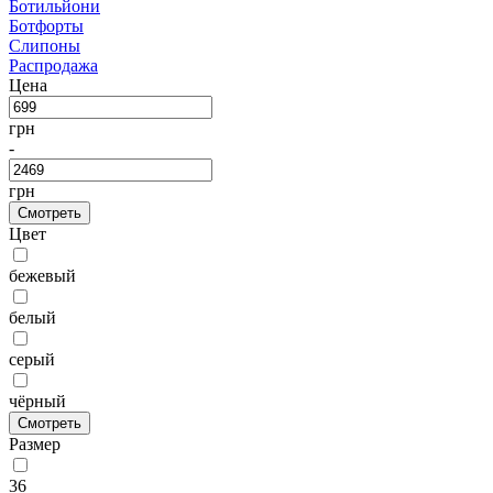
Ботильйони
Ботфорты
Слипоны
Распродажа
Цена
грн
-
грн
Смотреть
Цвет
бежевый
белый
серый
чёрный
Смотреть
Размер
36