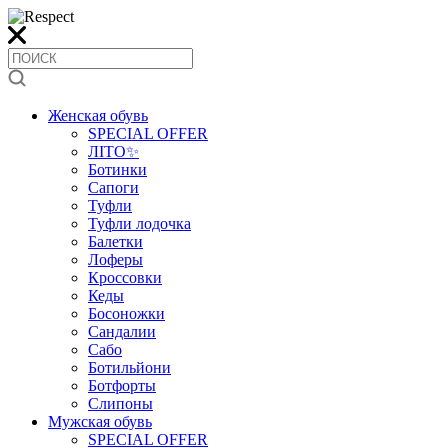
Женская обувь
SPECIAL OFFER
ЛІТО✨
Ботинки
Сапоги
Туфли
Туфли лодочка
Балетки
Лоферы
Кроссовки
Кеды
Босоножки
Сандалии
Сабо
Ботильйони
Ботфорты
Слипоны
Мужская обувь
SPECIAL OFFER