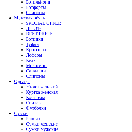
Ботильйони
Ботфорты
Слипоны
Мужская обувь
SPECIAL OFFER
ЛІТО✨
BEST PRICE
Ботинки
Туфли
Кроссовки
Лоферы
Кеды
Мокасины
Сандалии
Слипоны
Одежда
Жилет женский
Куртка женская
Костюмы
Свитера
Футболки
Сумки
Рюкзак
Сумки женские
Сумки мужские