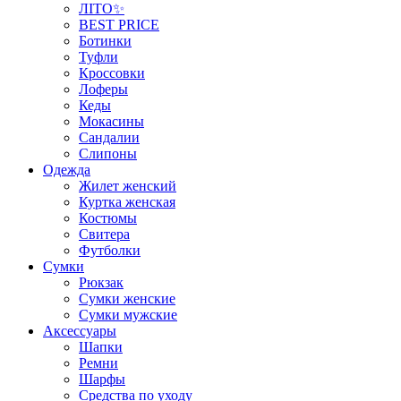
ЛІТО✨
BEST PRICE
Ботинки
Туфли
Кроссовки
Лоферы
Кеды
Мокасины
Сандалии
Слипоны
Одежда
Жилет женский
Куртка женская
Костюмы
Свитера
Футболки
Сумки
Рюкзак
Сумки женские
Сумки мужские
Аксеcсуары
Шапки
Ремни
Шарфы
Средства по уходу