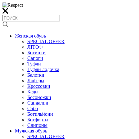
Женская обувь
SPECIAL OFFER
ЛІТО✨
Ботинки
Сапоги
Туфли
Туфли лодочка
Балетки
Лоферы
Кроссовки
Кеды
Босоножки
Сандалии
Сабо
Ботильйони
Ботфорты
Слипоны
Мужская обувь
SPECIAL OFFER