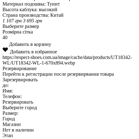
Материал подошвы:
Тунит
Высота каблука:
высокий
Страна производства:
Китай
1 107
грн
3 695
грн
Выберите размер
Розмірна сітка
40
Добавить в корзину
Добавить в избранное
https://respect-shoes.com.ua/image/cache/data/products/UT18342-
WL/UT18342-WL-1-670x894.webp
Резервирование
Перейти к регистрации после резервирвания товара
Зарезервировать
до:
Имя:
Телефон:
Резервировать
Выберите город
Размер:
Город
Магазин
Нет в наличии
Этап