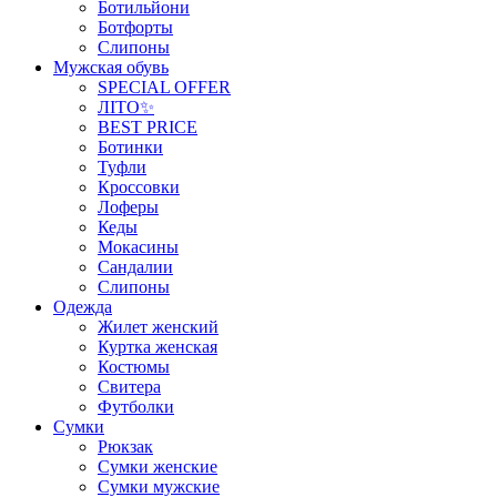
Ботильйони
Ботфорты
Слипоны
Мужская обувь
SPECIAL OFFER
ЛІТО✨
BEST PRICE
Ботинки
Туфли
Кроссовки
Лоферы
Кеды
Мокасины
Сандалии
Слипоны
Одежда
Жилет женский
Куртка женская
Костюмы
Свитера
Футболки
Сумки
Рюкзак
Сумки женские
Сумки мужские