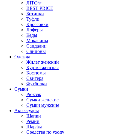
ЛІТО✨
BEST PRICE
Ботинки
Туфли
Кроссовки
Лоферы
Кеды
Мокасины
Сандалии
Слипоны
Одежда
Жилет женский
Куртка женская
Костюмы
Свитера
Футболки
Сумки
Рюкзак
Сумки женские
Сумки мужские
Аксеcсуары
Шапки
Ремни
Шарфы
Средства по уходу