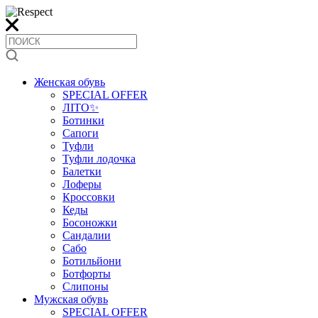
Женская обувь
SPECIAL OFFER
ЛІТО✨
Ботинки
Сапоги
Туфли
Туфли лодочка
Балетки
Лоферы
Кроссовки
Кеды
Босоножки
Сандалии
Сабо
Ботильйони
Ботфорты
Слипоны
Мужская обувь
SPECIAL OFFER