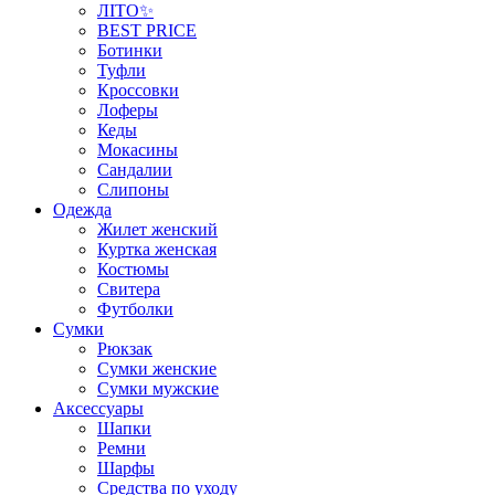
ЛІТО✨
BEST PRICE
Ботинки
Туфли
Кроссовки
Лоферы
Кеды
Мокасины
Сандалии
Слипоны
Одежда
Жилет женский
Куртка женская
Костюмы
Свитера
Футболки
Сумки
Рюкзак
Сумки женские
Сумки мужские
Аксеcсуары
Шапки
Ремни
Шарфы
Средства по уходу