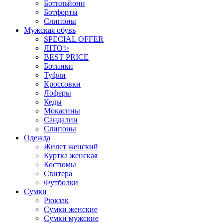
Ботильйони
Ботфорты
Слипоны
Мужская обувь
SPECIAL OFFER
ЛІТО✨
BEST PRICE
Ботинки
Туфли
Кроссовки
Лоферы
Кеды
Мокасины
Сандалии
Слипоны
Одежда
Жилет женский
Куртка женская
Костюмы
Свитера
Футболки
Сумки
Рюкзак
Сумки женские
Сумки мужские