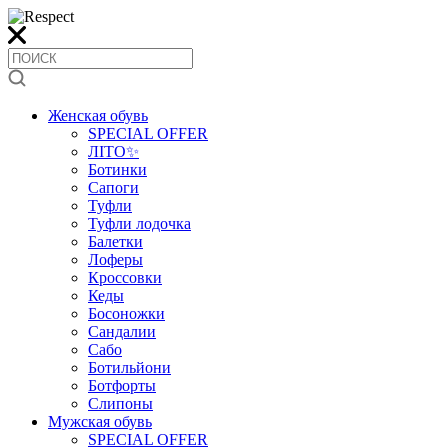
Женская обувь
SPECIAL OFFER
ЛІТО✨
Ботинки
Сапоги
Туфли
Туфли лодочка
Балетки
Лоферы
Кроссовки
Кеды
Босоножки
Сандалии
Сабо
Ботильйони
Ботфорты
Слипоны
Мужская обувь
SPECIAL OFFER