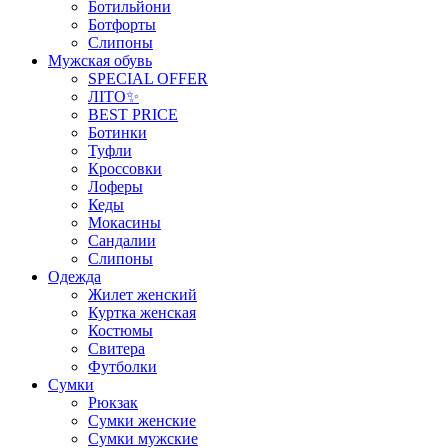
Ботильйони
Ботфорты
Слипоны
Мужская обувь
SPECIAL OFFER
ЛІТО✨
BEST PRICE
Ботинки
Туфли
Кроссовки
Лоферы
Кеды
Мокасины
Сандалии
Слипоны
Одежда
Жилет женский
Куртка женская
Костюмы
Свитера
Футболки
Сумки
Рюкзак
Сумки женские
Сумки мужские