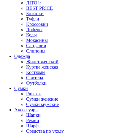
ЛІТО✨
BEST PRICE
Ботинки
Туфли
Кроссовки
Лоферы
Кеды
Мокасины
Сандалии
Слипоны
Одежда
Жилет женский
Куртка женская
Костюмы
Свитера
Футболки
Сумки
Рюкзак
Сумки женские
Сумки мужские
Аксеcсуары
Шапки
Ремни
Шарфы
Средства по уходу