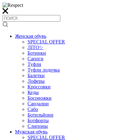
Женская обувь
SPECIAL OFFER
ЛІТО✨
Ботинки
Сапоги
Туфли
Туфли лодочка
Балетки
Лоферы
Кроссовки
Кеды
Босоножки
Сандалии
Сабо
Ботильйони
Ботфорты
Слипоны
Мужская обувь
SPECIAL OFFER