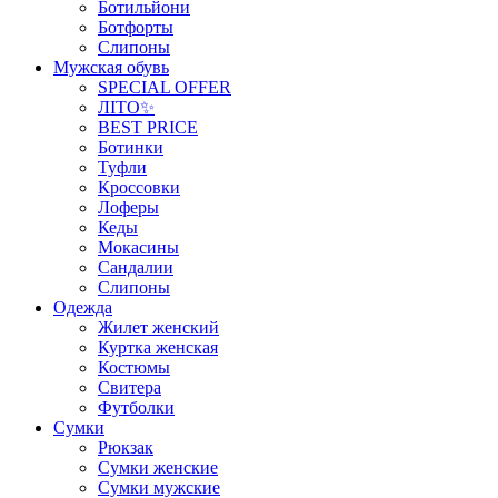
Ботильйони
Ботфорты
Слипоны
Мужская обувь
SPECIAL OFFER
ЛІТО✨
BEST PRICE
Ботинки
Туфли
Кроссовки
Лоферы
Кеды
Мокасины
Сандалии
Слипоны
Одежда
Жилет женский
Куртка женская
Костюмы
Свитера
Футболки
Сумки
Рюкзак
Сумки женские
Сумки мужские