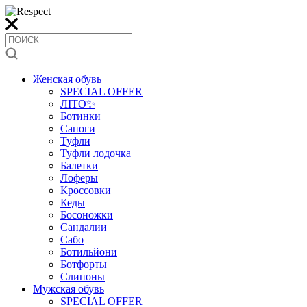
Женская обувь
SPECIAL OFFER
ЛІТО✨
Ботинки
Сапоги
Туфли
Туфли лодочка
Балетки
Лоферы
Кроссовки
Кеды
Босоножки
Сандалии
Сабо
Ботильйони
Ботфорты
Слипоны
Мужская обувь
SPECIAL OFFER