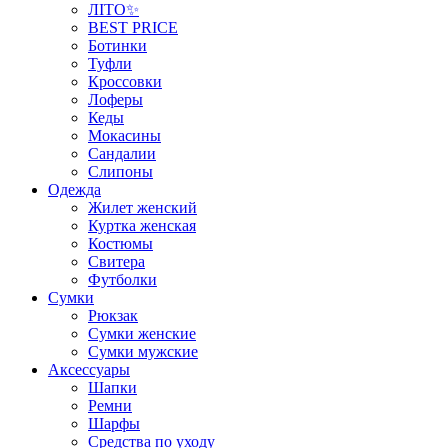
ЛІТО✨
BEST PRICE
Ботинки
Туфли
Кроссовки
Лоферы
Кеды
Мокасины
Сандалии
Слипоны
Одежда
Жилет женский
Куртка женская
Костюмы
Свитера
Футболки
Сумки
Рюкзак
Сумки женские
Сумки мужские
Аксеcсуары
Шапки
Ремни
Шарфы
Средства по уходу