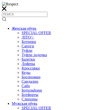
Женская обувь
SPECIAL OFFER
ЛІТО✨
Ботинки
Сапоги
Туфли
Туфли лодочка
Балетки
Лоферы
Кроссовки
Кеды
Босоножки
Сандалии
Сабо
Ботильйони
Ботфорты
Слипоны
Мужская обувь
SPECIAL OFFER