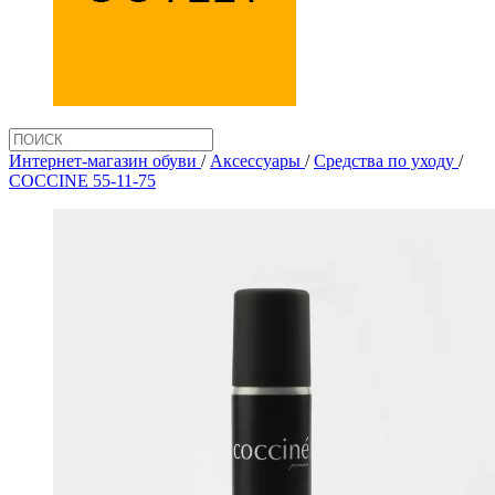
Интернет-магазин обуви
/
Аксеcсуары
/
Средства по уходу
/
COCCINE 55-11-75