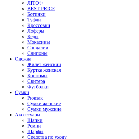
ЛІТО✨
BEST PRICE
Ботинки
Туфли
Кроссовки
Лоферы
Кеды
Мокасины
Сандалии
Слипоны
Одежда
Жилет женский
Куртка женская
Костюмы
Свитера
Футболки
Сумки
Рюкзак
Сумки женские
Сумки мужские
Аксеcсуары
Шапки
Ремни
Шарфы
Средства по уходу