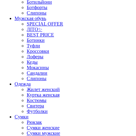
Ботильйони
Ботфорты
Слипоны
Мужская обувь
SPECIAL OFFER
ЛІТО✨
BEST PRICE
Ботинки
Туфли
Кроссовки
Лоферы
Кеды
Мокасины
Сандалии
Слипоны
Одежда
Жилет женский
Куртка женская
Костюмы
Свитера
Футболки
Сумки
Рюкзак
Сумки женские
Сумки мужские