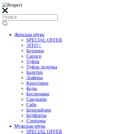
Женская обувь
SPECIAL OFFER
ЛІТО✨
Ботинки
Сапоги
Туфли
Туфли лодочка
Балетки
Лоферы
Кроссовки
Кеды
Босоножки
Сандалии
Сабо
Ботильйони
Ботфорты
Слипоны
Мужская обувь
SPECIAL OFFER