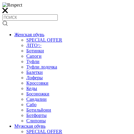
Женская обувь
SPECIAL OFFER
ЛІТО✨
Ботинки
Сапоги
Туфли
Туфли лодочка
Балетки
Лоферы
Кроссовки
Кеды
Босоножки
Сандалии
Сабо
Ботильйони
Ботфорты
Слипоны
Мужская обувь
SPECIAL OFFER