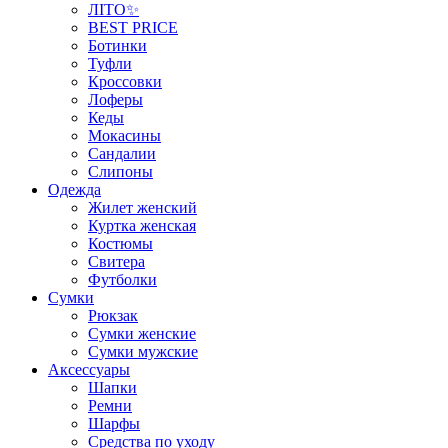
ЛІТО✨
BEST PRICE
Ботинки
Туфли
Кроссовки
Лоферы
Кеды
Мокасины
Сандалии
Слипоны
Одежда
Жилет женский
Куртка женская
Костюмы
Свитера
Футболки
Сумки
Рюкзак
Сумки женские
Сумки мужские
Аксеcсуары
Шапки
Ремни
Шарфы
Средства по уходу