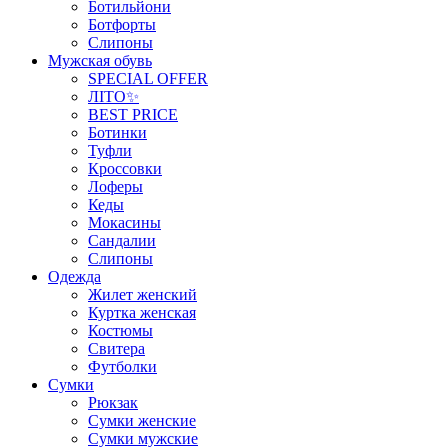
Ботильйони
Ботфорты
Слипоны
Мужская обувь
SPECIAL OFFER
ЛІТО✨
BEST PRICE
Ботинки
Туфли
Кроссовки
Лоферы
Кеды
Мокасины
Сандалии
Слипоны
Одежда
Жилет женский
Куртка женская
Костюмы
Свитера
Футболки
Сумки
Рюкзак
Сумки женские
Сумки мужские