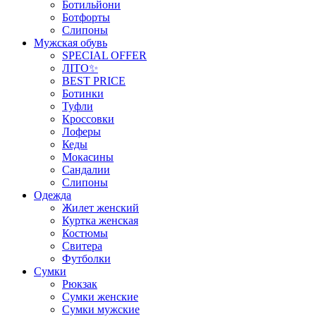
Ботильйони
Ботфорты
Слипоны
Мужская обувь
SPECIAL OFFER
ЛІТО✨
BEST PRICE
Ботинки
Туфли
Кроссовки
Лоферы
Кеды
Мокасины
Сандалии
Слипоны
Одежда
Жилет женский
Куртка женская
Костюмы
Свитера
Футболки
Сумки
Рюкзак
Сумки женские
Сумки мужские