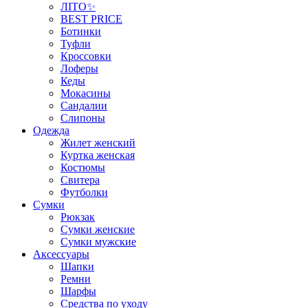
ЛІТО✨
BEST PRICE
Ботинки
Туфли
Кроссовки
Лоферы
Кеды
Мокасины
Сандалии
Слипоны
Одежда
Жилет женский
Куртка женская
Костюмы
Свитера
Футболки
Сумки
Рюкзак
Сумки женские
Сумки мужские
Аксеcсуары
Шапки
Ремни
Шарфы
Средства по уходу