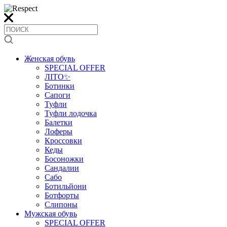
Женская обувь
SPECIAL OFFER
ЛІТО✨
Ботинки
Сапоги
Туфли
Туфли лодочка
Балетки
Лоферы
Кроссовки
Кеды
Босоножки
Сандалии
Сабо
Ботильйони
Ботфорты
Слипоны
Мужская обувь
SPECIAL OFFER