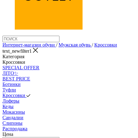
Интернет-магазин обуви
/
Мужская обувь
/
Кроссовки
text_newfilter1
Категория
Кроссовки
SPECIAL OFFER
ЛІТО✨
BEST PRICE
Ботинки
Туфли
Кроссовки
Лоферы
Кеды
Мокасины
Сандалии
Слипоны
Распродажа
Цена