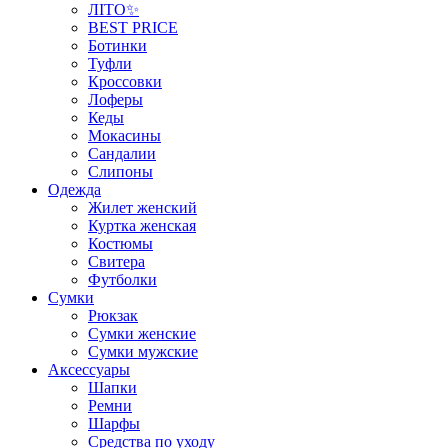
ЛІТО✨
BEST PRICE
Ботинки
Туфли
Кроссовки
Лоферы
Кеды
Мокасины
Сандалии
Слипоны
Одежда
Жилет женский
Куртка женская
Костюмы
Свитера
Футболки
Сумки
Рюкзак
Сумки женские
Сумки мужские
Аксеcсуары
Шапки
Ремни
Шарфы
Средства по уходу