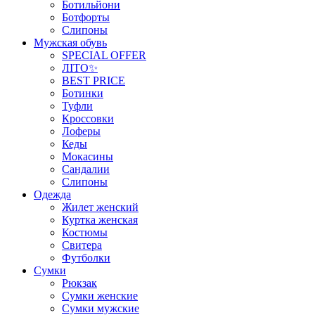
Ботильйони
Ботфорты
Слипоны
Мужская обувь
SPECIAL OFFER
ЛІТО✨
BEST PRICE
Ботинки
Туфли
Кроссовки
Лоферы
Кеды
Мокасины
Сандалии
Слипоны
Одежда
Жилет женский
Куртка женская
Костюмы
Свитера
Футболки
Сумки
Рюкзак
Сумки женские
Сумки мужские