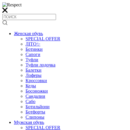
Женская обувь
SPECIAL OFFER
ЛІТО✨
Ботинки
Сапоги
Туфли
Туфли лодочка
Балетки
Лоферы
Кроссовки
Кеды
Босоножки
Сандалии
Сабо
Ботильйони
Ботфорты
Слипоны
Мужская обувь
SPECIAL OFFER