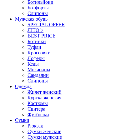
Ботильйони
Ботфорты
Слипоны
Мужская обувь
SPECIAL OFFER
ЛІТО✨
BEST PRICE
Ботинки
Туфли
Кроссовки
Лоферы
Кеды
Мокасины
Сандалии
Слипоны
Одежда
Жилет женский
Куртка женская
Костюмы
Свитера
Футболки
Сумки
Рюкзак
Сумки женские
Сумки мужские