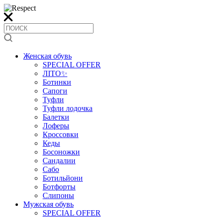
Женская обувь
SPECIAL OFFER
ЛІТО✨
Ботинки
Сапоги
Туфли
Туфли лодочка
Балетки
Лоферы
Кроссовки
Кеды
Босоножки
Сандалии
Сабо
Ботильйони
Ботфорты
Слипоны
Мужская обувь
SPECIAL OFFER