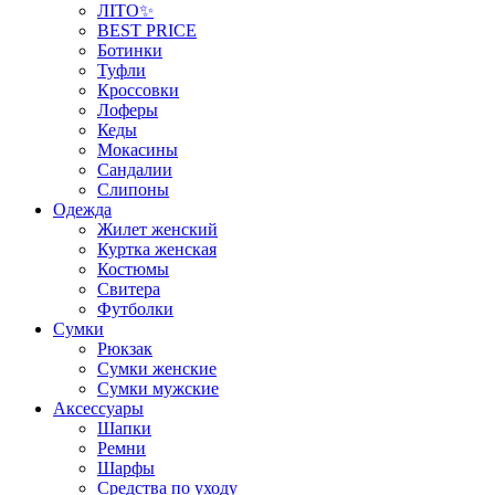
ЛІТО✨
BEST PRICE
Ботинки
Туфли
Кроссовки
Лоферы
Кеды
Мокасины
Сандалии
Слипоны
Одежда
Жилет женский
Куртка женская
Костюмы
Свитера
Футболки
Сумки
Рюкзак
Сумки женские
Сумки мужские
Аксеcсуары
Шапки
Ремни
Шарфы
Средства по уходу