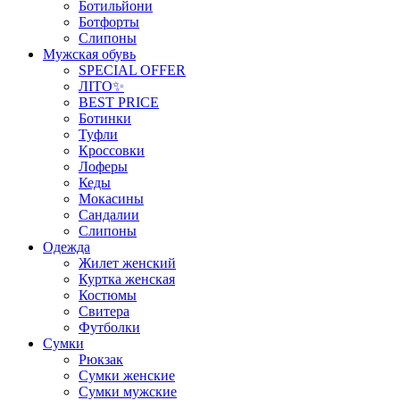
Ботильйони
Ботфорты
Слипоны
Мужская обувь
SPECIAL OFFER
ЛІТО✨
BEST PRICE
Ботинки
Туфли
Кроссовки
Лоферы
Кеды
Мокасины
Сандалии
Слипоны
Одежда
Жилет женский
Куртка женская
Костюмы
Свитера
Футболки
Сумки
Рюкзак
Сумки женские
Сумки мужские