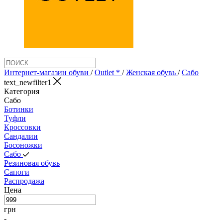
Интернет-магазин обуви
/
Outlet *
/
Женская обувь
/
Сабо
text_newfilter1
Категория
Сабо
Ботинки
Туфли
Кроссовки
Сандалии
Босоножки
Сабо
Резиновая обувь
Сапоги
Распродажа
Цена
грн
-