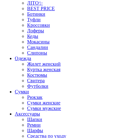
ЛІТО✨
BEST PRICE
Ботинки
Туфли
Кроссовки
Лоферы
Кеды
Мокасины
Сандалии
Слипоны
Одежда
Жилет женский
Куртка женская
Костюмы
Свитера
Футболки
Сумки
Рюкзак
Сумки женские
Сумки мужские
Аксеcсуары
Шапки
Ремни
Шарфы
Средства по уходу