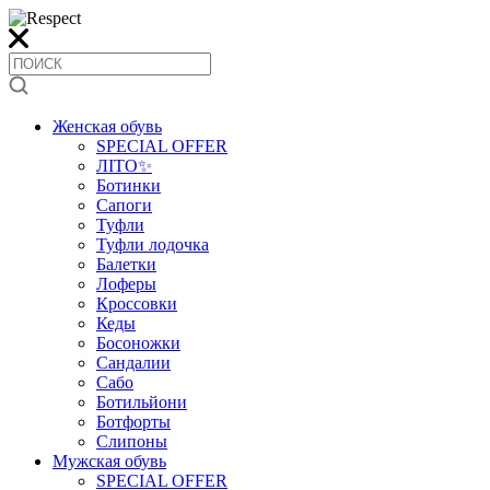
Женская обувь
SPECIAL OFFER
ЛІТО✨
Ботинки
Сапоги
Туфли
Туфли лодочка
Балетки
Лоферы
Кроссовки
Кеды
Босоножки
Сандалии
Сабо
Ботильйони
Ботфорты
Слипоны
Мужская обувь
SPECIAL OFFER