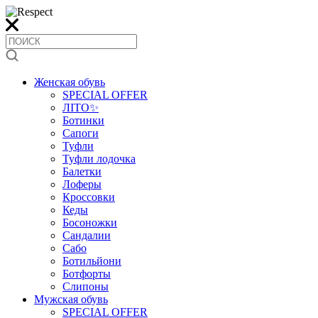
Женская обувь
SPECIAL OFFER
ЛІТО✨
Ботинки
Сапоги
Туфли
Туфли лодочка
Балетки
Лоферы
Кроссовки
Кеды
Босоножки
Сандалии
Сабо
Ботильйони
Ботфорты
Слипоны
Мужская обувь
SPECIAL OFFER