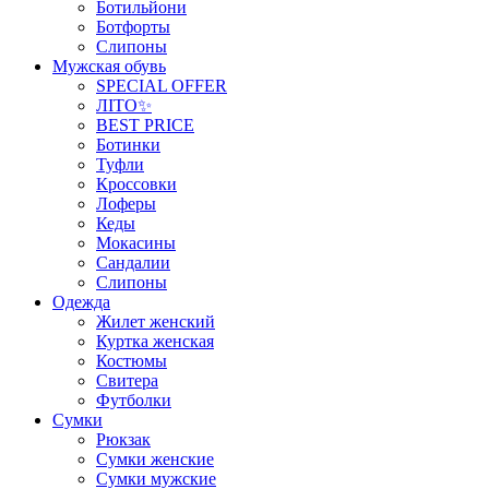
Ботильйони
Ботфорты
Слипоны
Мужская обувь
SPECIAL OFFER
ЛІТО✨
BEST PRICE
Ботинки
Туфли
Кроссовки
Лоферы
Кеды
Мокасины
Сандалии
Слипоны
Одежда
Жилет женский
Куртка женская
Костюмы
Свитера
Футболки
Сумки
Рюкзак
Сумки женские
Сумки мужские