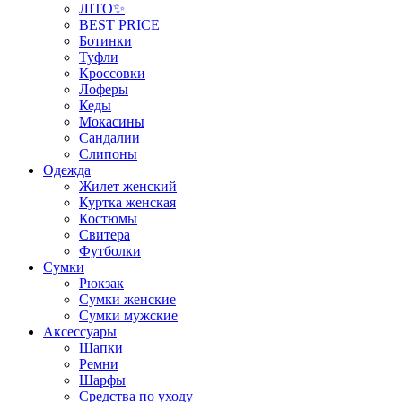
ЛІТО✨
BEST PRICE
Ботинки
Туфли
Кроссовки
Лоферы
Кеды
Мокасины
Сандалии
Слипоны
Одежда
Жилет женский
Куртка женская
Костюмы
Свитера
Футболки
Сумки
Рюкзак
Сумки женские
Сумки мужские
Аксеcсуары
Шапки
Ремни
Шарфы
Средства по уходу