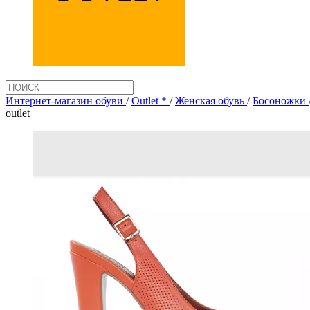
Интернет-магазин обуви
/
Outlet *
/
Женская обувь
/
Босоножки
outlet