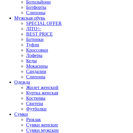
Ботильйони
Ботфорты
Слипоны
Мужская обувь
SPECIAL OFFER
ЛІТО✨
BEST PRICE
Ботинки
Туфли
Кроссовки
Лоферы
Кеды
Мокасины
Сандалии
Слипоны
Одежда
Жилет женский
Куртка женская
Костюмы
Свитера
Футболки
Сумки
Рюкзак
Сумки женские
Сумки мужские