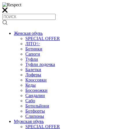
Женская обувь
SPECIAL OFFER
ЛІТО✨
Ботинки
Сапоги
Туфли
Туфли лодочка
Балетки
Лоферы
Кроссовки
Кеды
Босоножки
Сандалии
Сабо
Ботильйони
Ботфорты
Слипоны
Мужская обувь
SPECIAL OFFER