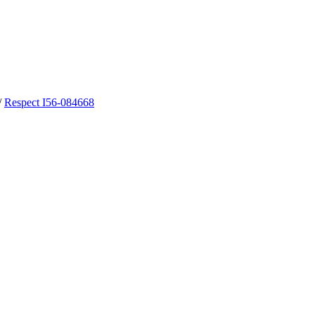
/
Respect I56-084668