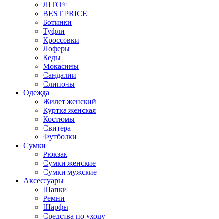
ЛІТО✨
BEST PRICE
Ботинки
Туфли
Кроссовки
Лоферы
Кеды
Мокасины
Сандалии
Слипоны
Одежда
Жилет женский
Куртка женская
Костюмы
Свитера
Футболки
Сумки
Рюкзак
Сумки женские
Сумки мужские
Аксеcсуары
Шапки
Ремни
Шарфы
Средства по уходу