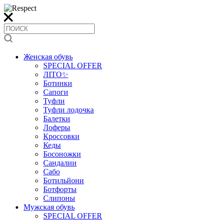
Женская обувь
SPECIAL OFFER
ЛІТО✨
Ботинки
Сапоги
Туфли
Туфли лодочка
Балетки
Лоферы
Кроссовки
Кеды
Босоножки
Сандалии
Сабо
Ботильйони
Ботфорты
Слипоны
Мужская обувь
SPECIAL OFFER