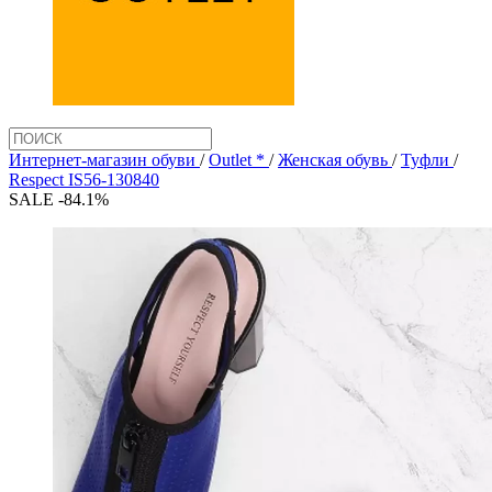
Интернет-магазин обуви
/
Outlet *
/
Женская обувь
/
Туфли
/
Respect IS56-130840
SALE -84.1%