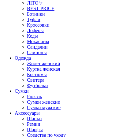
ЛІТО✨
BEST PRICE
Ботинки
Туфли
Кроссовки
Лоферы
Кеды
Мокасины
Сандалии
Слипоны
Одежда
Жилет женский
Куртка женская
Костюмы
Свитера
Футболки
Сумки
Рюкзак
Сумки женские
Сумки мужские
Аксеcсуары
Шапки
Ремни
Шарфы
Средства по уходу