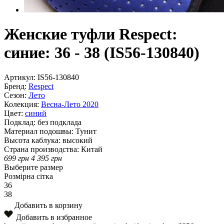
Женские туфли Respect:
синие: 36 - 38 (IS56-130840)
Артикул:
IS56-130840
Бренд:
Respect
Сезон:
Лето
Колекция:
Весна-Лето 2020
Цвет:
синий
Подклад:
без подклада
Материал подошвы:
Тунит
Высота каблука:
высокий
Страна производства:
Китай
699
грн
4 395
грн
Выберите размер
Розмірна сітка
36
38
Добавить в корзину
Добавить в избранное