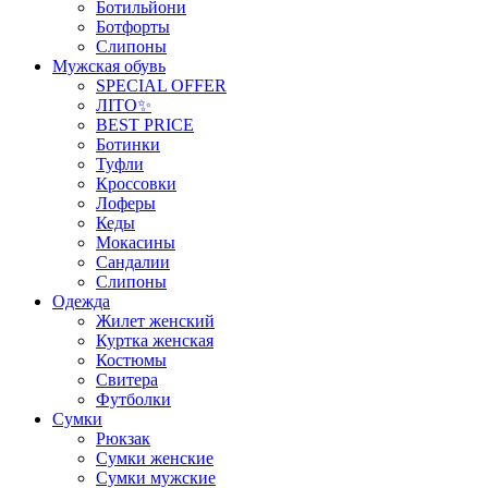
Ботильйони
Ботфорты
Слипоны
Мужская обувь
SPECIAL OFFER
ЛІТО✨
BEST PRICE
Ботинки
Туфли
Кроссовки
Лоферы
Кеды
Мокасины
Сандалии
Слипоны
Одежда
Жилет женский
Куртка женская
Костюмы
Свитера
Футболки
Сумки
Рюкзак
Сумки женские
Сумки мужские