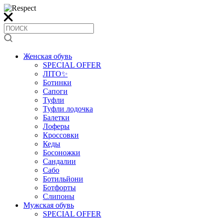
Женская обувь
SPECIAL OFFER
ЛІТО✨
Ботинки
Сапоги
Туфли
Туфли лодочка
Балетки
Лоферы
Кроссовки
Кеды
Босоножки
Сандалии
Сабо
Ботильйони
Ботфорты
Слипоны
Мужская обувь
SPECIAL OFFER