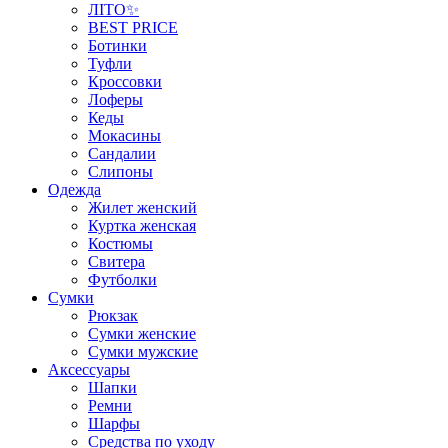
ЛІТО✨
BEST PRICE
Ботинки
Туфли
Кроссовки
Лоферы
Кеды
Мокасины
Сандалии
Слипоны
Одежда
Жилет женский
Куртка женская
Костюмы
Свитера
Футболки
Сумки
Рюкзак
Сумки женские
Сумки мужские
Аксеcсуары
Шапки
Ремни
Шарфы
Средства по уходу