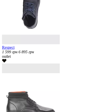
Respect
1 599
грн
6 895
грн
outlet