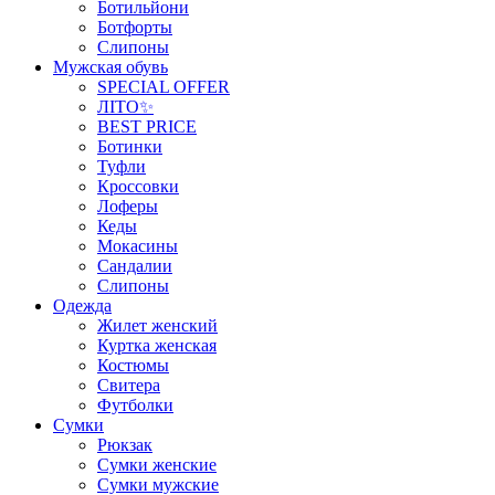
Ботильйони
Ботфорты
Слипоны
Мужская обувь
SPECIAL OFFER
ЛІТО✨
BEST PRICE
Ботинки
Туфли
Кроссовки
Лоферы
Кеды
Мокасины
Сандалии
Слипоны
Одежда
Жилет женский
Куртка женская
Костюмы
Свитера
Футболки
Сумки
Рюкзак
Сумки женские
Сумки мужские