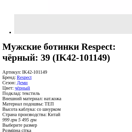
Мужские ботинки Respect:
чёрный: 39 (IK42-101149)
Артикул:
IK42-101149
Бренд:
Respect
Сезон:
Деми
Цвет:
чёрный
Подклад:
текстиль
Внешний материал:
нат.кожа
Материал подошвы:
ТЕП
Высота каблука:
сo шнурком
Страна производства:
Китай
999
грн
5 495
грн
Выберите размер
Розмірна сітка