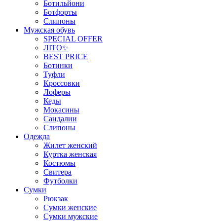
Ботильйони
Ботфорты
Слипоны
Мужская обувь
SPECIAL OFFER
ЛІТО✨
BEST PRICE
Ботинки
Туфли
Кроссовки
Лоферы
Кеды
Мокасины
Сандалии
Слипоны
Одежда
Жилет женский
Куртка женская
Костюмы
Свитера
Футболки
Сумки
Рюкзак
Сумки женские
Сумки мужские