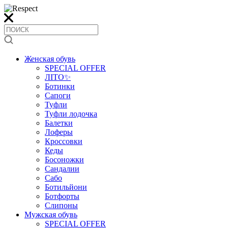
Женская обувь
SPECIAL OFFER
ЛІТО✨
Ботинки
Сапоги
Туфли
Туфли лодочка
Балетки
Лоферы
Кроссовки
Кеды
Босоножки
Сандалии
Сабо
Ботильйони
Ботфорты
Слипоны
Мужская обувь
SPECIAL OFFER