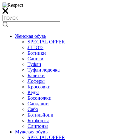
Женская обувь
SPECIAL OFFER
ЛІТО✨
Ботинки
Сапоги
Туфли
Туфли лодочка
Балетки
Лоферы
Кроссовки
Кеды
Босоножки
Сандалии
Сабо
Ботильйони
Ботфорты
Слипоны
Мужская обувь
SPECIAL OFFER