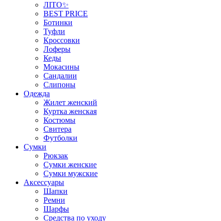
ЛІТО✨
BEST PRICE
Ботинки
Туфли
Кроссовки
Лоферы
Кеды
Мокасины
Сандалии
Слипоны
Одежда
Жилет женский
Куртка женская
Костюмы
Свитера
Футболки
Сумки
Рюкзак
Сумки женские
Сумки мужские
Аксеcсуары
Шапки
Ремни
Шарфы
Средства по уходу