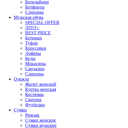
Ботильйони
Ботфорты
Слипоны
Мужская обувь
SPECIAL OFFER
ЛІТО✨
BEST PRICE
Ботинки
Туфли
Кроссовки
Лоферы
Кеды
Мокасины
Сандалии
Слипоны
Одежда
Жилет женский
Куртка женская
Костюмы
Свитера
Футболки
Сумки
Рюкзак
Сумки женские
Сумки мужские