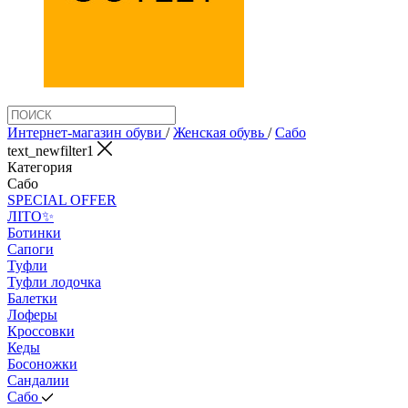
Интернет-магазин обуви
/
Женская обувь
/
Сабо
text_newfilter1
Категория
Сабо
SPECIAL OFFER
ЛІТО✨
Ботинки
Сапоги
Туфли
Туфли лодочка
Балетки
Лоферы
Кроссовки
Кеды
Босоножки
Сандалии
Сабо