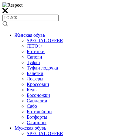
Женская обувь
SPECIAL OFFER
ЛІТО✨
Ботинки
Сапоги
Туфли
Туфли лодочка
Балетки
Лоферы
Кроссовки
Кеды
Босоножки
Сандалии
Сабо
Ботильйони
Ботфорты
Слипоны
Мужская обувь
SPECIAL OFFER