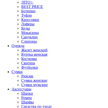
ЛІТО✨
BEST PRICE
Ботинки
Туфли
Кроссовки
Лоферы
Кеды
Мокасины
Сандалии
Слипоны
Одежда
Жилет женский
Куртка женская
Костюмы
Свитера
Футболки
Сумки
Рюкзак
Сумки женские
Сумки мужские
Аксеcсуары
Шапки
Ремни
Шарфы
Средства по уходу