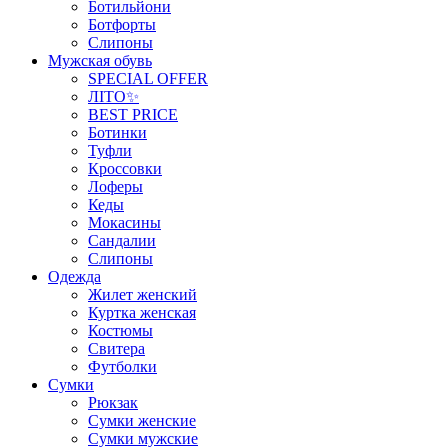
Ботильйони
Ботфорты
Слипоны
Мужская обувь
SPECIAL OFFER
ЛІТО✨
BEST PRICE
Ботинки
Туфли
Кроссовки
Лоферы
Кеды
Мокасины
Сандалии
Слипоны
Одежда
Жилет женский
Куртка женская
Костюмы
Свитера
Футболки
Сумки
Рюкзак
Сумки женские
Сумки мужские