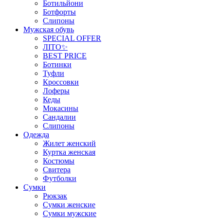
Ботильйони
Ботфорты
Слипоны
Мужская обувь
SPECIAL OFFER
ЛІТО✨
BEST PRICE
Ботинки
Туфли
Кроссовки
Лоферы
Кеды
Мокасины
Сандалии
Слипоны
Одежда
Жилет женский
Куртка женская
Костюмы
Свитера
Футболки
Сумки
Рюкзак
Сумки женские
Сумки мужские