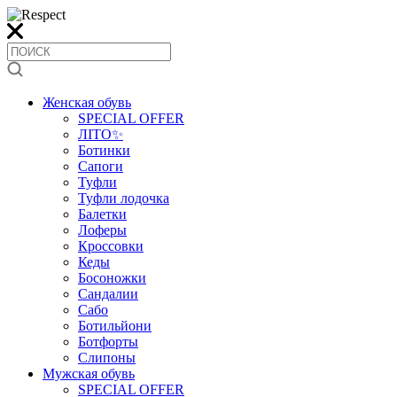
Женская обувь
SPECIAL OFFER
ЛІТО✨
Ботинки
Сапоги
Туфли
Туфли лодочка
Балетки
Лоферы
Кроссовки
Кеды
Босоножки
Сандалии
Сабо
Ботильйони
Ботфорты
Слипоны
Мужская обувь
SPECIAL OFFER