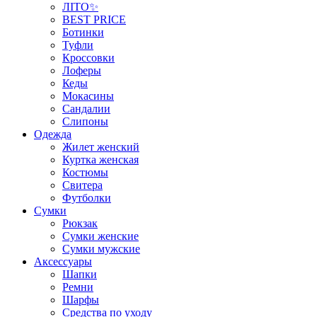
ЛІТО✨
BEST PRICE
Ботинки
Туфли
Кроссовки
Лоферы
Кеды
Мокасины
Сандалии
Слипоны
Одежда
Жилет женский
Куртка женская
Костюмы
Свитера
Футболки
Сумки
Рюкзак
Сумки женские
Сумки мужские
Аксеcсуары
Шапки
Ремни
Шарфы
Средства по уходу