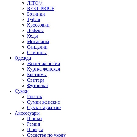
ЛІТО✨
BEST PRICE
Ботинки
Туфли
Кроссовки
Лоферы
Кеды
Мокасины
Сандалии
Слипоны
Одежда
Жилет женский
Куртка женская
Костюмы
Свитера
Футболки
Сумки
Рюкзак
Сумки женские
Сумки мужские
Аксеcсуары
Шапки
Ремни
Шарфы
Средства по уходу