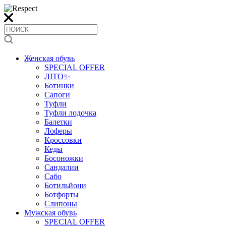
Женская обувь
SPECIAL OFFER
ЛІТО✨
Ботинки
Сапоги
Туфли
Туфли лодочка
Балетки
Лоферы
Кроссовки
Кеды
Босоножки
Сандалии
Сабо
Ботильйони
Ботфорты
Слипоны
Мужская обувь
SPECIAL OFFER