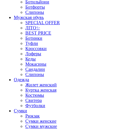
Ботильйони
Ботфорты
Слипоны
Мужская обувь
SPECIAL OFFER
ЛІТО✨
BEST PRICE
Ботинки
Туфли
Кроссовки
Лоферы
Кеды
Мокасины
Сандалии
Слипоны
Одежда
Жилет женский
Куртка женская
Костюмы
Свитера
Футболки
Сумки
Рюкзак
Сумки женские
Сумки мужские