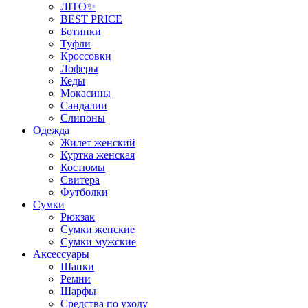
ЛІТО✨
BEST PRICE
Ботинки
Туфли
Кроссовки
Лоферы
Кеды
Мокасины
Сандалии
Слипоны
Одежда
Жилет женский
Куртка женская
Костюмы
Свитера
Футболки
Сумки
Рюкзак
Сумки женские
Сумки мужские
Аксеcсуары
Шапки
Ремни
Шарфы
Средства по уходу