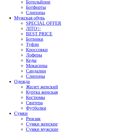
Ботильйони
Ботфорты
Слипоны
Мужская обувь
SPECIAL OFFER
ЛІТО✨
BEST PRICE
Ботинки
Туфли
Кроссовки
Лоферы
Кеды
Мокасины
Сандалии
Слипоны
Одежда
Жилет женский
Куртка женская
Костюмы
Свитера
Футболки
Сумки
Рюкзак
Сумки женские
Сумки мужские