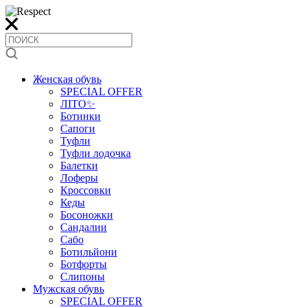
Женская обувь
SPECIAL OFFER
ЛІТО✨
Ботинки
Сапоги
Туфли
Туфли лодочка
Балетки
Лоферы
Кроссовки
Кеды
Босоножки
Сандалии
Сабо
Ботильйони
Ботфорты
Слипоны
Мужская обувь
SPECIAL OFFER