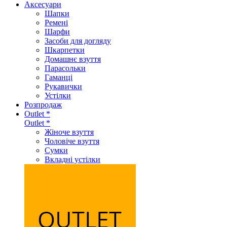
Аксеcуари
Шапки
Ремені
Шарфи
Засоби для догляду
Шкарпетки
Домашнє взуття
Парасольки
Гаманці
Рукавички
Устілки
Розпродаж
Outlet *
Outlet *
Жіноче взуття
Чоловіче взуття
Сумки
Вкладні устілки