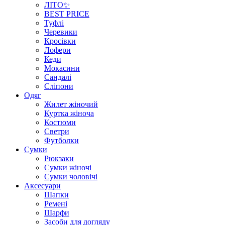
ЛІТО✨
BEST PRICE
Туфлі
Черевики
Кросівки
Лофери
Кеди
Мокасини
Сандалі
Сліпони
Одяг
Жилет жіночий
Куртка жіноча
Костюми
Светри
Футболки
Сумки
Рюкзаки
Сумки жіночі
Сумки чоловічі
Аксеcуари
Шапки
Ремені
Шарфи
Засоби для догляду