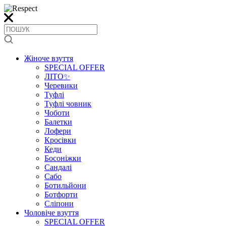
Жіноче взуття
SPECIAL OFFER
ЛІТО✨
Черевики
Туфлі
Туфлі човник
Чоботи
Балетки
Лофери
Кросівки
Кеди
Босоніжки
Сандалі
Сабо
Ботильйони
Ботфорти
Сліпони
Чоловіче взуття
SPECIAL OFFER