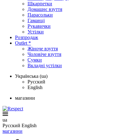
Шкарпетки
Домашнє взуття
Парасольки
Гаманці
Рукавички
Устілки
Розпродаж
Outlet *
Жіноче взуття
Чоловіче взуття
Сумки
Вкладні устілки
Українська (ua)
Русский
English
магазини
ua
Русский
English
магазини