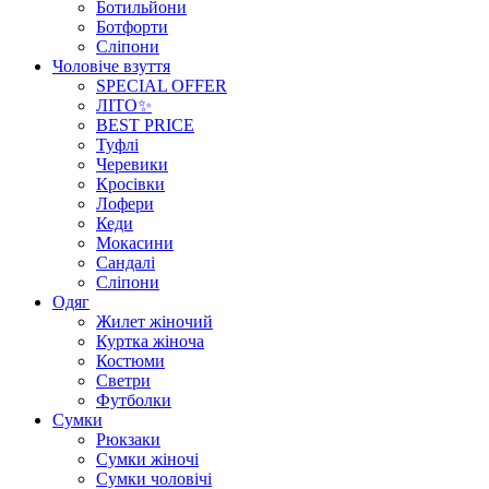
Ботильйони
Ботфорти
Сліпони
Чоловіче взуття
SPECIAL OFFER
ЛІТО✨
BEST PRICE
Туфлі
Черевики
Кросівки
Лофери
Кеди
Мокасини
Сандалі
Сліпони
Одяг
Жилет жіночий
Куртка жіноча
Костюми
Светри
Футболки
Сумки
Рюкзаки
Сумки жіночі
Сумки чоловічі