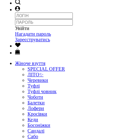
Увійти
Нагадати пароль
Зареєструватись
Жіноче взуття
SPECIAL OFFER
ЛІТО✨
Черевики
Туфлі
Туфлі човник
Чоботи
Балетки
Лофери
Кросівки
Кеди
Босоніжки
Сандалі
Сабо